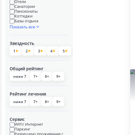
Отели
Санатории
Пансионаты
Коттеджи
Базы отдыха
Показать все
Звездность
1
2
3
4
5
Общий рейтинг
ниже 7
7+
8+
9+
Рейтинг лечения
ниже 7
7+
8+
9+
Сервис
WIFI/ Интернет
Паркинг
Разрешено проживание с