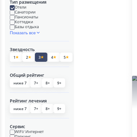
Тип размещения
Отели
Санатории
Пансионаты
Коттеджи
Базы отдыха
Показать все
Звездность
1
2
3
4
5
Общий рейтинг
ниже 7
7+
8+
9+
Рейтинг лечения
ниже 7
7+
8+
9+
Сервис
WIFI/ Интернет
Паркинг