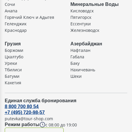
Сочи
Минеральные Воды
Анапа
Кисловодск
Горячий Ключ и Адыгея
Пятигорск
Геленджик
Ессентуки
Краснодар
Железноводск
Грузия
Азербайджан
Боржоми
Нафталан
Цхалтубо
Габала
Уреки
Баку
Тбилиси
Нахичевань
Батуми
Шеки
Кахетия
Единая служба бронирования
8 800 700 80 54
+7 (495) 720-98-57
putevka@tour-shop.com
с 08:00 до 19:00
Режим работы