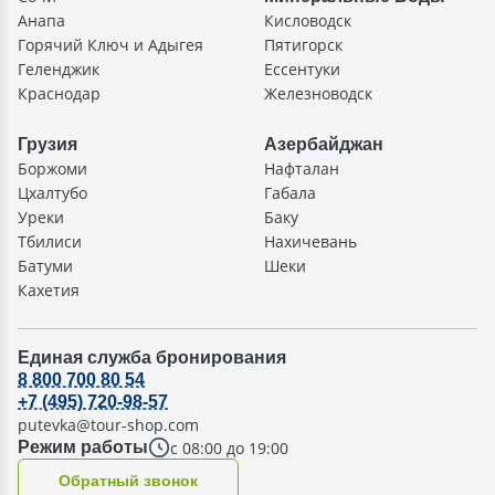
Анапа
Кисловодск
Горячий Ключ и Адыгея
Пятигорск
Геленджик
Ессентуки
Краснодар
Железноводск
Грузия
Азербайджан
Боржоми
Нафталан
Цхалтубо
Габала
Уреки
Баку
Тбилиси
Нахичевань
Батуми
Шеки
Кахетия
Единая служба бронирования
8 800 700 80 54
+7 (495) 720-98-57
putevka@tour-shop.com
с 08:00 до 19:00
Режим работы
Oбратный звонок