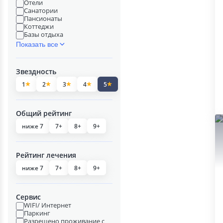
Отели
Санатории
Пансионаты
Коттеджи
Базы отдыха
Показать все
Звездность
1
2
3
4
5
Общий рейтинг
ниже 7
7+
8+
9+
Рейтинг лечения
ниже 7
7+
8+
9+
Сервис
WIFI/ Интернет
Паркинг
Разрешено проживание с