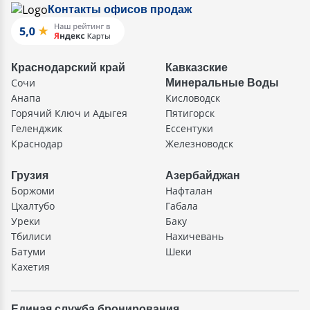
Контакты офисов продаж
Краснодарский край
Кавказские
Сочи
Минеральные Воды
Анапа
Кисловодск
Горячий Ключ и Адыгея
Пятигорск
Геленджик
Ессентуки
Краснодар
Железноводск
Грузия
Азербайджан
Боржоми
Нафталан
Цхалтубо
Габала
Уреки
Баку
Тбилиси
Нахичевань
Батуми
Шеки
Кахетия
Единая служба бронирования