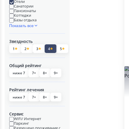
Отели
Санатории
Пансионаты
Коттеджи
Базы отдыха
Показать все
Звездность
1
2
3
4
5
Общий рейтинг
ниже 7
7+
8+
9+
Рейтинг лечения
ниже 7
7+
8+
9+
Сервис
WIFI/ Интернет
Паркинг
Разрешено проживание с