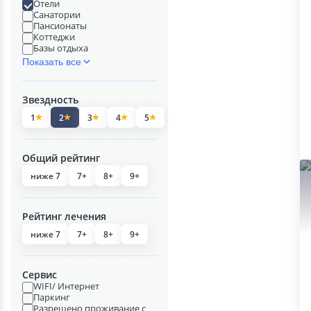
Отели
Санатории
Пансионаты
Коттеджи
Базы отдыха
Показать все
Звездность
1
2
3
4
5
Общий рейтинг
ниже 7
7+
8+
9+
Рейтинг лечения
ниже 7
7+
8+
9+
Сервис
WIFI/ Интернет
Паркинг
Разрешено проживание с