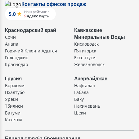
Контакты офисов продаж
Краснодарский край
Кавказские
Сочи
Минеральные Воды
Анапа
Кисловодск
Горячий Ключ и Адыгея
Пятигорск
Геленджик
Ессентуки
Краснодар
Железноводск
Грузия
Азербайджан
Боржоми
Нафталан
Цхалтубо
Габала
Уреки
Баку
Тбилиси
Нахичевань
Батуми
Шеки
Кахетия
Единая служба бронирования