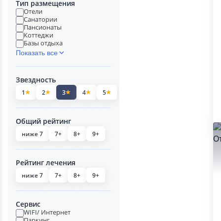
Тип размещения
Отели
Санатории
Пансионаты
Коттеджи
Базы отдыха
Показать все
Звездность
1
2
3
4
5
Общий рейтинг
ниже 7
7+
8+
9+
Рейтинг лечения
ниже 7
7+
8+
9+
Сервис
WIFI/ Интернет
Паркинг