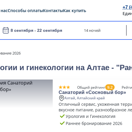
+7 (
 нас
Способы оплаты
Контакты
Как купить
Еди
14 ночей
8 сентября -
22 сентября
вание 2026
огии и гинекологии на Алтае - "Ра
9.2
Общий рейтинг
Рейти
Санаторий «Сосновый бор»
Алтай, Алтайский край
Отличный сервис, ухоженная терр
вкусное питание, разнообразное л
Урология и Гинекология
Раннее бронирование 2026