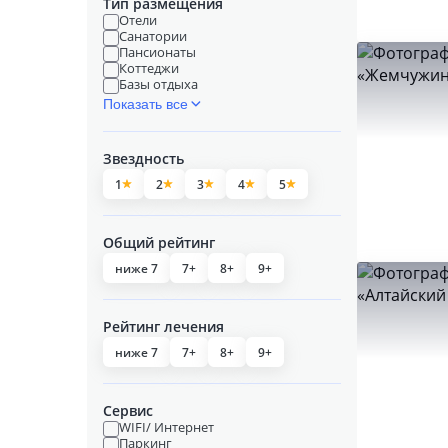
Тип размещения
Отели
Санатории
Пансионаты
Коттеджи
Базы отдыха
Показать все
Звездность
1
2
3
4
5
Общий рейтинг
ниже 7
7+
8+
9+
Рейтинг лечения
ниже 7
7+
8+
9+
Сервис
WIFI/ Интернет
Паркинг