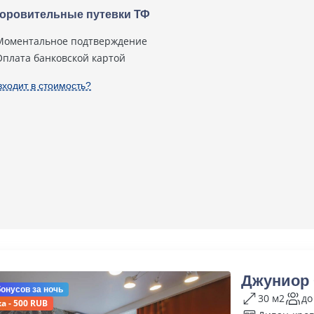
оровительные путевки ТФ
Моментальное подтверждение
Оплата банковской картой
входит в стоимость?
Джуниор
бонусов
за ночь
30 м2
до
а - 500 RUB