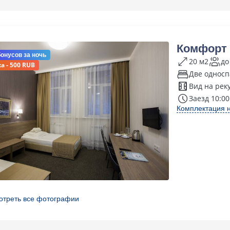
Комфорт 
бонусов
за ночь
20 м2
до
а - 500 RUB
Две односп
Вид на рек
Заезд 10:00
Комплектация 
отреть все фотографии