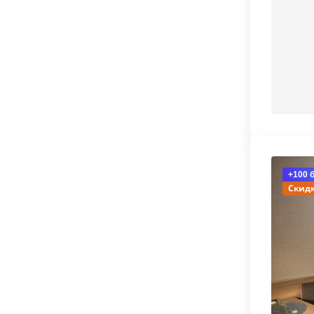
+100 
Скидк