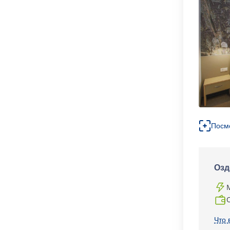
Посм
Озд
Что 