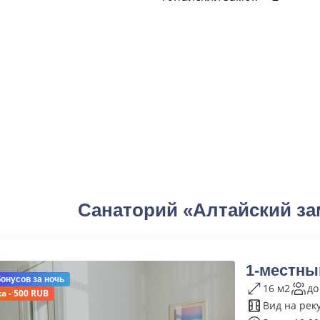
Санаторий «Алтайский за
1-местны
бонусов
за ночь
16 м2
до
а - 500 RUB
Вид на рек