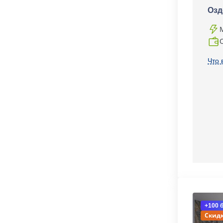
Озд
Что 
+100 
Скидк