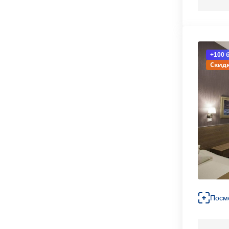
+100 
Скидк
Посм