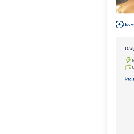
Посм
Озд
Что 