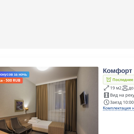
Комфорт 
бонусов
за ночь
Последнее
а - 500 RUB
19 м2
до
Вид на рек
Заезд 10:00
Комплектация 