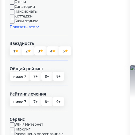
Отели
Санатории
Пансионаты
Коттеджи
Базы отдыха
Показать все
Звездность
1
2
3
4
5
Общий рейтинг
ниже 7
7+
8+
9+
Рейтинг лечения
ниже 7
7+
8+
9+
Сервис
WIFI/ Интернет
Паркинг
Разрешено проживание с