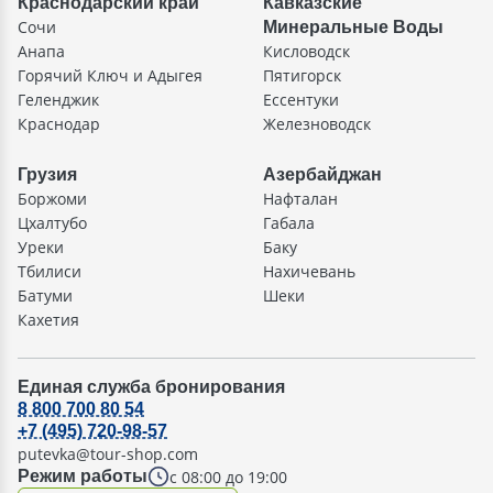
Краснодарский край
Кавказские
Сочи
Минеральные Воды
Анапа
Кисловодск
Горячий Ключ и Адыгея
Пятигорск
Геленджик
Ессентуки
Краснодар
Железноводск
Грузия
Азербайджан
Боржоми
Нафталан
Цхалтубо
Габала
Уреки
Баку
Тбилиси
Нахичевань
Батуми
Шеки
Кахетия
Единая служба бронирования
8 800 700 80 54
+7 (495) 720-98-57
putevka@tour-shop.com
с 08:00 до 19:00
Режим работы