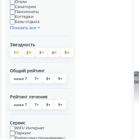
Отели
Санатории
Пансионаты
Коттеджи
Базы отдыха
Показать все
Звездность
1
2
3
4
5
Общий рейтинг
ниже 7
7+
8+
9+
Рейтинг лечения
ниже 7
7+
8+
9+
Сервис
WIFI/ Интернет
Паркинг
Разрешено проживание с