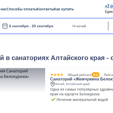
+7 (
 нас
Способы оплаты
Контакты
Как купить
Еди
14 ночей
6 сентября -
20 сентября
 в cанаториях Алтайского края -
9.0
Общий рейтинг
Рейти
Санаторий «Жемчужина Белок
Алтай, Алтайский край
Одна из самых популярных здравн
края на курорте Белокуриха
Лечение минеральной водой