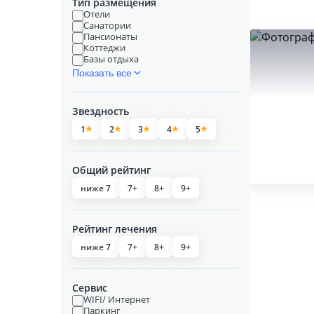
Тип размещения
Отели
Санатории
Пансионаты
Коттеджи
Базы отдыха
Показать все
Звездность
1
2
3
4
5
Общий рейтинг
ниже 7
7+
8+
9+
Рейтинг лечения
ниже 7
7+
8+
9+
Сервис
WIFI/ Интернет
Паркинг