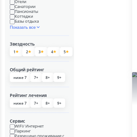
Отели
Санатории
Пансионаты
Коттеджи
Базы отдыха
Показать все
Звездность
1
2
3
4
5
Общий рейтинг
ниже 7
7+
8+
9+
Рейтинг лечения
ниже 7
7+
8+
9+
Сервис
WIFI/ Интернет
Паркинг
Разрешено проживание с