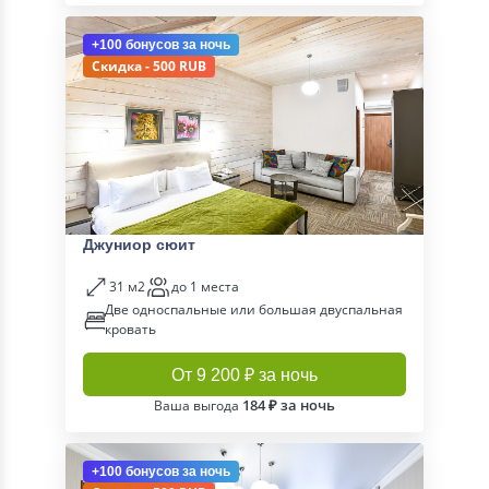
+100 бонусов
за ночь
Скидка - 500 RUB
Джуниор сюит
31 м2
до 1 места
Две односпальные или большая двуспальная
кровать
От 9 200 ₽ за ночь
184 ₽ за ночь
Ваша выгода
+100 бонусов
за ночь