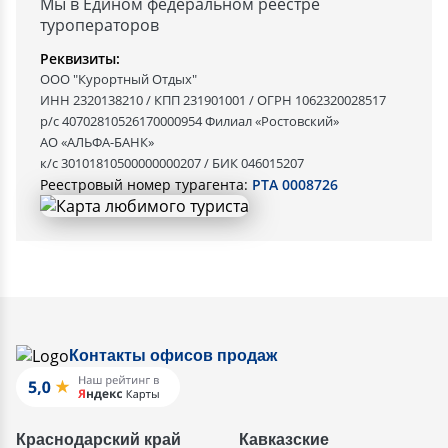
Мы в Едином федеральном реестре
туроператоров
Реквизиты:
ООО "Курортный Отдых"
ИНН 2320138210 / КПП 231901001 / ОГРН 1062320028517
р/с 40702810526170000954 Филиал «Ростовский»
АО «АЛЬФА-БАНК»
к/с 30101810500000000207 / БИК 046015207
Реестровый номер турагента:
РТА 0008726
Контакты офисов продаж
Краснодарский край
Кавказские