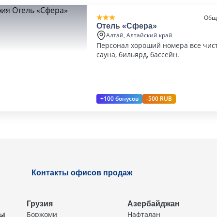
Общ
Отель «Сфера»
Алтай, Алтайский край
Персонал хороший номера все чист
сауна, бильярд, бассейн.
+100 бонусов
-500 RUB
Контакты офисов продаж
Грузия
Азербайджан
Боржоми
Нафталан
ды