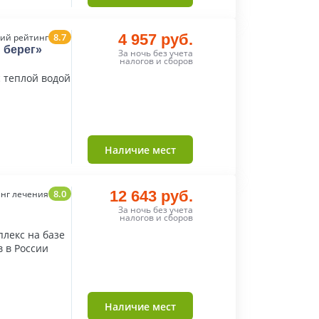
8.7
4 957 руб.
ий рейтинг
 берег»
За ночь без учета
налогов и сборов
с теплой водой
Наличие мест
8.0
12 643 руб.
нг лечения
За ночь без учета
налогов и сборов
лекс на базе
 в России
Наличие мест