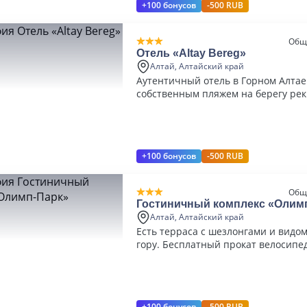
+100 бонусов
-500 RUB
Общ
Отель «Altay Bereg»
Алтай, Алтайский край
Аутентичный отель в Горном Алтае
собственным пляжем на берегу рек
+100 бонусов
-500 RUB
Общ
Гостиничный комплекс «Олим
Алтай, Алтайский край
Есть терраса с шезлонгами и видом
гору. Бесплатный прокат велосипе
самокатов
+100 бонусов
-500 RUB