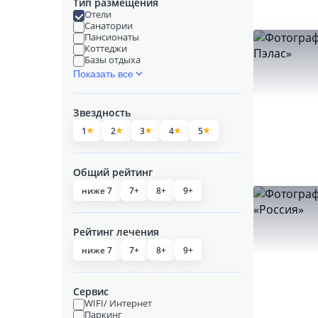
Тип размещения
Отели
Санатории
Пансионаты
Коттеджи
Базы отдыха
Показать все
Звездность
1
2
3
4
5
Общий рейтинг
ниже 7
7+
8+
9+
Рейтинг лечения
ниже 7
7+
8+
9+
Сервис
WIFI/ Интернет
Паркинг