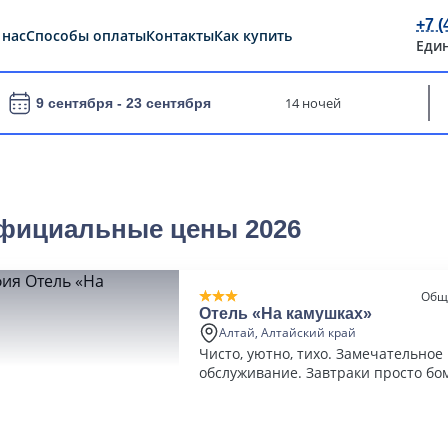
+7 (
 нас
Способы оплаты
Контакты
Как купить
Еди
14 ночей
9 сентября -
23 сентября
официальные цены 2026
Общ
Отель «На камушках»
Алтай, Алтайский край
Чисто, уютно, тихо. Замечательное
обслуживание. Завтраки просто бо