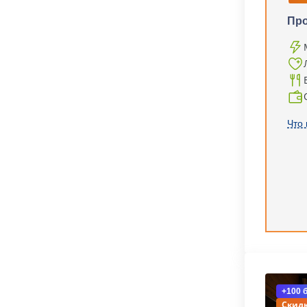
Пр
Что 
+100 
Скидк