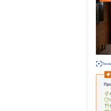
Посм
Пр