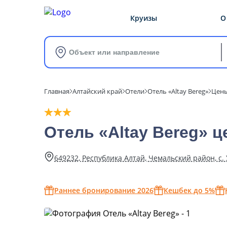
Круизы
О
Объект или направление
Главная
Алтайский край
Отели
Отель «Altay Bereg»
Цен
Отель «Altay Bereg» ц
649232, Республика Алтай, Чемальский район, с.
Раннее бронирование 2026
Кешбек до 5%