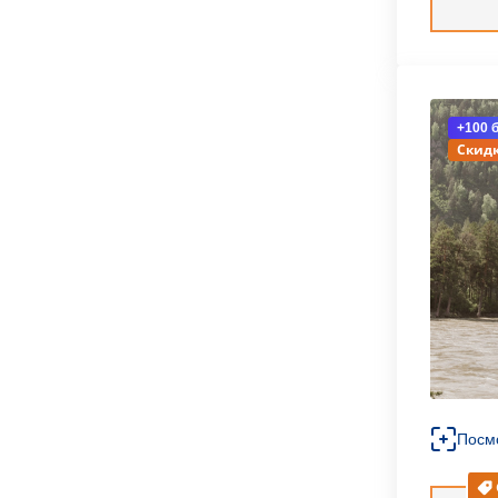
+100 
Скидк
Посм