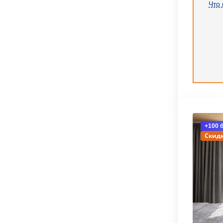
Что 
+100 
Скидк