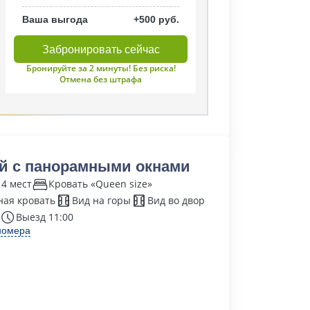
Ваша выгода
+500 руб.
Забронировать сейчас
Бронируйте за 2 минуты! Без риска!
Отмена без штрафа
й с панорамными окнами
 4 мест
Кровать «Queen size»
ая кровать
Вид на горы
Вид во двор
Выезд 11:00
номера