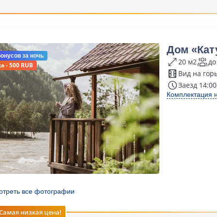
Дом «Кат
бонусов
за ночь
20 м2
до
а - 500 RUB
Вид на гор
Заезд 14:00
Комплектация 
отреть все фотографии
Самая низкая цена!