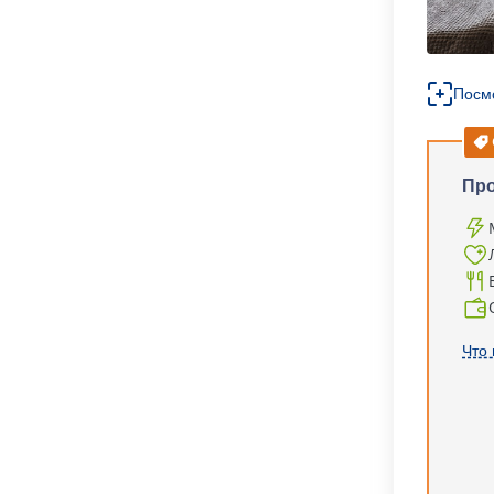
Посм
Пр
Что 