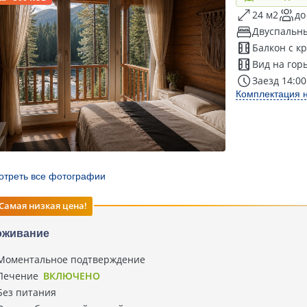
24 м2
до
Двуспальны
Балкон с к
Вид на гор
Заезд 14:00
Комплектация 
отреть все фотографии
Самая низкая цена!
оживание
Моментальное подтверждение
Лечение
ВКЛЮЧЕНО
Без питания