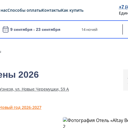
+7 (
 нас
Способы оплаты
Контакты
Как купить
Еди
14 ночей
9 сентября -
23 сентября
ы
ены 2026
 Узнезя, ул. Новые Черемушки, 59 А
Новый год 2026-2027