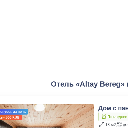
Отель «Altay Bereg»
Дом с па
бонусов
за ночь
Последнее
а - 500 RUB
18 м2
до