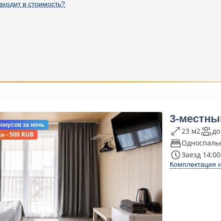
входит в стоимость?
3-местны
бонусов
за ночь
23 м2
до
а - 500 RUB
Односпальн
Заезд 14:00
Комплектация 