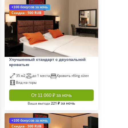
+100 бонусов
за ночь
Скидка - 500 RUB
Улучшенный стандарт с двуспальной
кроватью
35 м2
до 1 места
Кровать «King size»
Вид на горы
От 11 060 ₽ за ночь
221 ₽ за ночь
Ваша выгода
+100 бонусов
за ночь
Скидка - 500 RUB