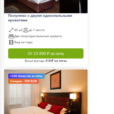
Полулюкс с двумя односпальными
кроватями
45 м2
до 1 места
Две полутораспальные кровати
Вид на горы
От 15 890 ₽ за ночь
318 ₽ за ночь
Ваша выгода
+100 бонусов
за ночь
Скидка - 500 RUB