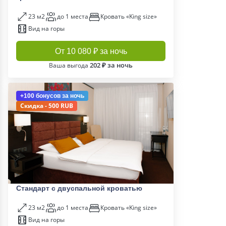
23 м2
до 1 места
Кровать «King size»
Вид на горы
От 10 080 ₽ за ночь
202 ₽ за ночь
Ваша выгода
+100 бонусов
за ночь
Скидка - 500 RUB
Стандарт с двуспальной кроватью
23 м2
до 1 места
Кровать «King size»
Вид на горы