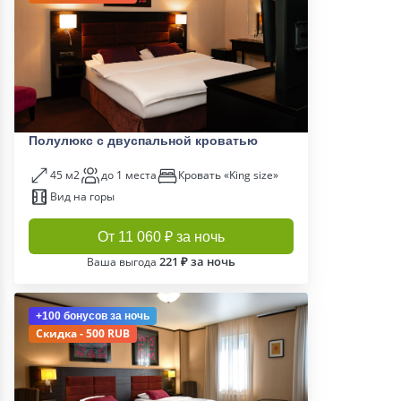
Полулюкс с двуспальной кроватью
45 м2
до 1 места
Кровать «King size»
Вид на горы
От 11 060 ₽ за ночь
221 ₽ за ночь
Ваша выгода
+100 бонусов
за ночь
Скидка - 500 RUB