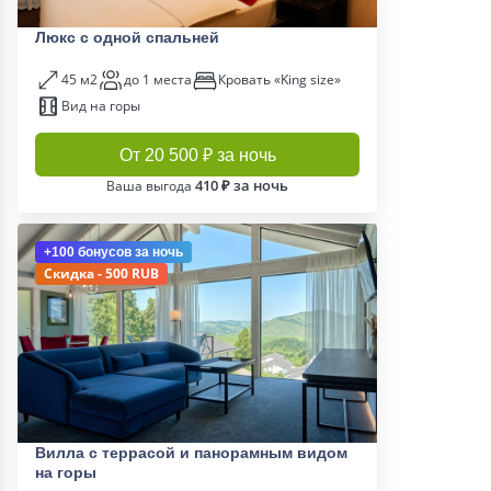
Люкс с одной спальней
45 м2
до 1 места
Кровать «King size»
Вид на горы
От 20 500 ₽ за ночь
410 ₽ за ночь
Ваша выгода
+100 бонусов
за ночь
Скидка - 500 RUB
Вилла с террасой и панорамным видом
на горы