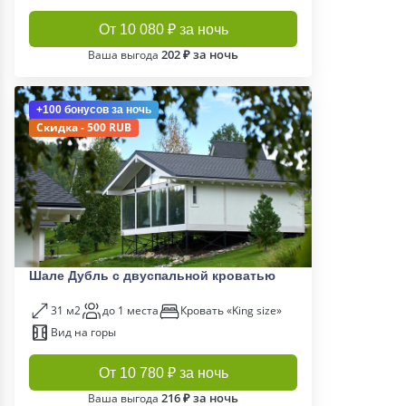
От 10 080 ₽ за ночь
202 ₽ за ночь
Ваша выгода
+100 бонусов
за ночь
Скидка - 500 RUB
Шале Дубль с двуспальной кроватью
31 м2
до 1 места
Кровать «King size»
Вид на горы
От 10 780 ₽ за ночь
216 ₽ за ночь
Ваша выгода