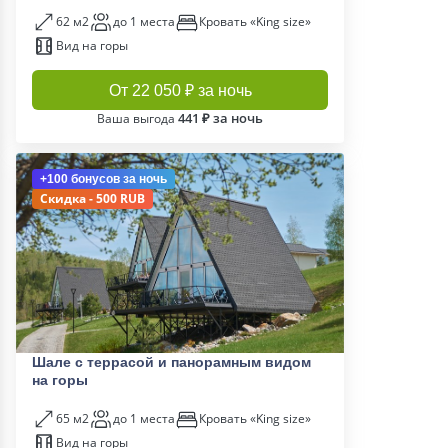
62 м2
до 1 места
Кровать «King size»
Вид на горы
От 22 050 ₽ за ночь
441 ₽ за ночь
Ваша выгода
+100 бонусов
за ночь
Скидка - 500 RUB
Шале с террасой и панорамным видом
на горы
65 м2
до 1 места
Кровать «King size»
Вид на горы