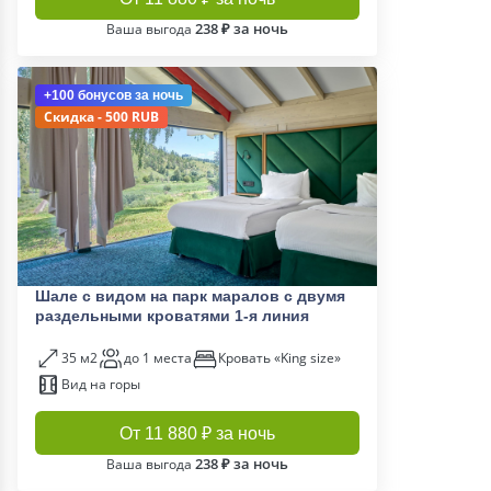
238 ₽ за ночь
Ваша выгода
+100 бонусов
за ночь
Скидка - 500 RUB
Шале с видом на парк маралов c двумя
раздельными кроватями 1-я линия
35 м2
до 1 места
Кровать «King size»
Вид на горы
От 11 880 ₽ за ночь
238 ₽ за ночь
Ваша выгода