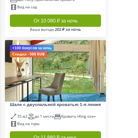
Вид на сад
От 10 080 ₽ за ночь
202 ₽ за ночь
Ваша выгода
+100 бонусов
за ночь
Скидка - 500 RUB
Шале с двуспальной кроватью 1-я линия
35 м2
до 1 места
Кровать «King size»
Вид на горы
От 11 880 ₽ за ночь