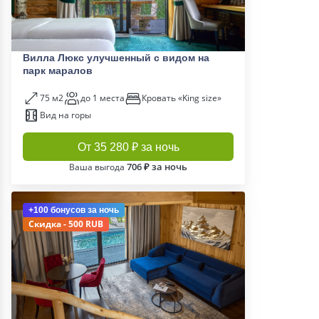
Вилла Люкс улучшенный с видом на
парк маралов
75 м2
до 1 места
Кровать «King size»
Вид на горы
От 35 280 ₽ за ночь
706 ₽ за ночь
Ваша выгода
+100 бонусов
за ночь
Скидка - 500 RUB