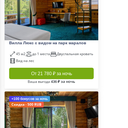
Вилла Люкс с видом на парк маралов
45 м2
до 1 места
Двуспальная кровать
Вид на лес
От 21 780 ₽ за ночь
436 ₽ за ночь
Ваша выгода
+100 бонусов
за ночь
Скидка - 500 RUB