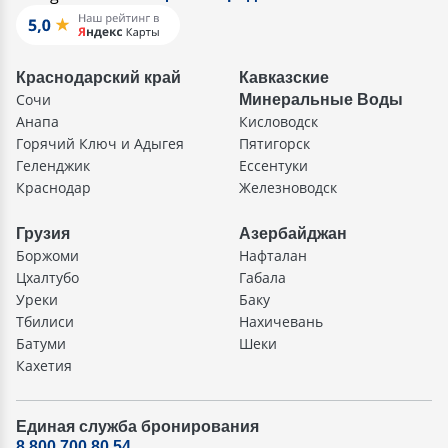
Краснодарский край
Кавказские
Сочи
Минеральные Воды
Анапа
Кисловодск
Горячий Ключ и Адыгея
Пятигорск
Геленджик
Ессентуки
Краснодар
Железноводск
Грузия
Азербайджан
Боржоми
Нафталан
Цхалтубо
Габала
Уреки
Баку
Тбилиси
Нахичевань
Батуми
Шеки
Кахетия
Единая служба бронирования
8 800 700 80 54