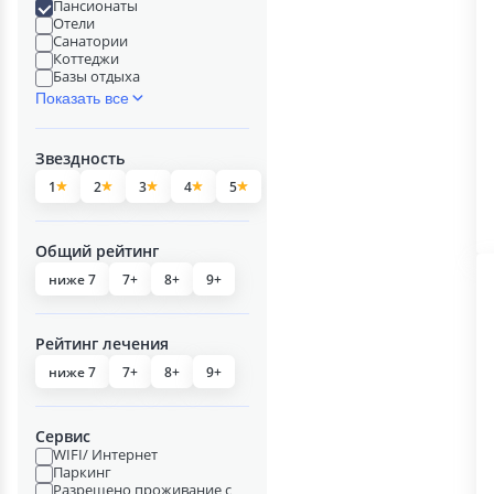
Пансионаты
Отели
Санатории
Коттеджи
Базы отдыха
Показать все
Звездность
1
2
3
4
5
Общий рейтинг
ниже 7
7+
8+
9+
Рейтинг лечения
ниже 7
7+
8+
9+
Сервис
WIFI/ Интернет
Паркинг
Разрешено проживание с