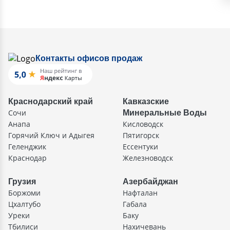
Контакты офисов продаж
Краснодарский край
Кавказские
Сочи
Минеральные Воды
Анапа
Кисловодск
Горячий Ключ и Адыгея
Пятигорск
Геленджик
Ессентуки
Краснодар
Железноводск
Грузия
Азербайджан
Боржоми
Нафталан
Цхалтубо
Габала
Уреки
Баку
Тбилиси
Нахичевань