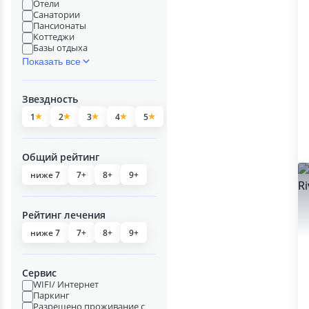
Отели
Санатории
Пансионаты
Коттеджи
Базы отдыха
Показать все
Звездность
1
2
3
4
5
Общий рейтинг
ниже 7
7+
8+
9+
Рейтинг лечения
ниже 7
7+
8+
9+
Сервис
WIFI/ Интернет
Паркинг
Разрешено проживание с