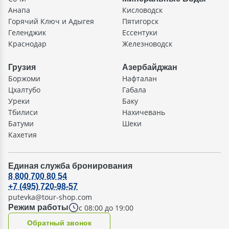
Анапа
Кисловодск
Горячий Ключ и Адыгея
Пятигорск
Геленджик
Ессентуки
Краснодар
Железноводск
Грузия
Азербайджан
Боржоми
Нафталан
Цхалтубо
Габала
Уреки
Баку
Тбилиси
Нахичевань
Батуми
Шеки
Кахетия
Единая служба бронирования
8 800 700 80 54
+7 (495) 720-98-57
putevka@tour-shop.com
с 08:00 до 19:00
Режим работы
Oбратный звонок