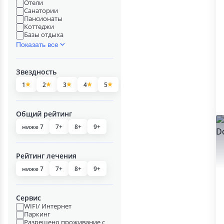
Отели
Санатории
Пансионаты
Коттеджи
Базы отдыха
Показать все
Звездность
1
2
3
4
5
Общий рейтинг
ниже 7
7+
8+
9+
Рейтинг лечения
ниже 7
7+
8+
9+
Сервис
WIFI/ Интернет
Паркинг
Разрешено проживание с