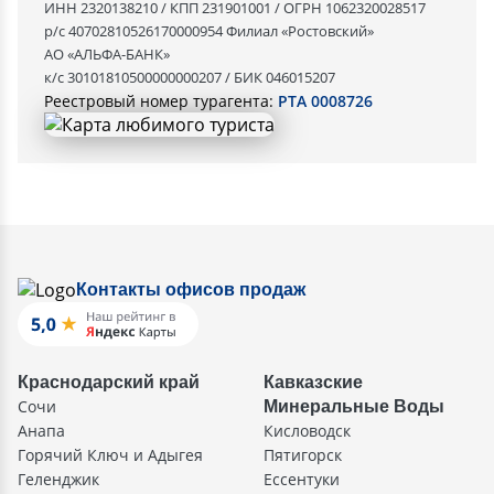
ИНН 2320138210 / КПП 231901001 / ОГРН 1062320028517
р/с 40702810526170000954 Филиал «Ростовский»
АО «АЛЬФА-БАНК»
к/с 30101810500000000207 / БИК 046015207
Реестровый номер турагента:
РТА 0008726
Контакты офисов продаж
Краснодарский край
Кавказские
Сочи
Минеральные Воды
Анапа
Кисловодск
Горячий Ключ и Адыгея
Пятигорск
Геленджик
Ессентуки