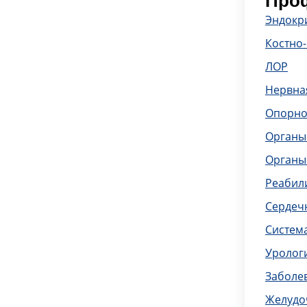
Проф
Эндокр
Костно
ЛОР
Нервна
Опорно
Органы
Органы
Реабил
Сердечн
Систем
Уролог
Заболе
Желудо