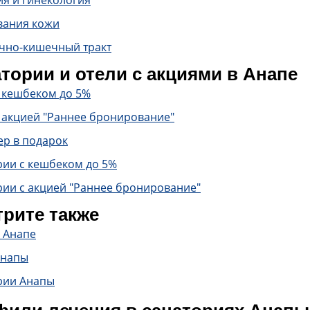
ия и гинекология
вания кожи
чно-кишечный тракт
тории и отели с акциями в Анапе
с кешбеком до 5%
 акцией "Раннее бронирование"
ер в подарок
рии с кешбеком до 5%
рии с акцией "Раннее бронирование"
рите также
 Анапе
Анапы
рии Анапы