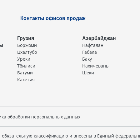
Контакты офисов продаж
Грузия
Азербайджан
Боржоми
Нафталан
ды
Цхалтубо
Габала
Уреки
Баку
Тбилиси
Нахичевань
Батуми
Шеки
Кахетия
ика обработки персональных данных
 обязательную классификацию и внесены в Единый федеральн