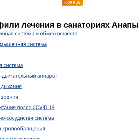
-500 RUB
или лечения в санаториях Анапы
инная система и обмен веществ
-мышечная система
я система
-двигательный аппарат
 дыхания
 зрения
итация после COVID-19
о-сосудистая система
а кровообращения