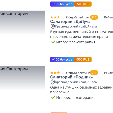
+100 бонусов
-500 RUB
8.6
Общий рейтинг
Рейти
Санаторий «ДиЛуч»
Краснодарский край, Анапа
Вкусная еда, вежливый и внимате
персонал, замечательные врачи
Иглорефлексотерапия
+100 бонусов
-500 RUB
7.8
Общий рейтинг
Рейти
Санаторий «Родник»
Краснодарский край, Анапа
Одна из лучших семейных здравни
побережье
Иглорефлексотерапия