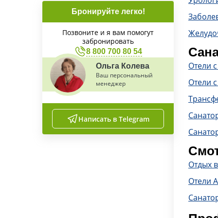
Уролог
Бронируйте легко!
Заболе
Позвоните и я вам помогут
Желудо
забронировать
Сана
8 800 700 80 54
Отели 
Ольга Колева
Ваш персональный
Отели с
менеджер
Трансф
Санато
Написать в Telegram
Санато
Смот
Отдых в
Отели 
Санато