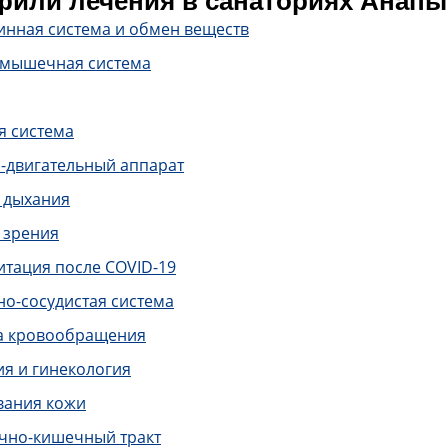
или лечения в санаториях Анапы
инная система и обмен веществ
-мышечная система
я система
-двигательный аппарат
 дыхания
 зрения
итация после COVID-19
о-сосудистая система
а кровообращения
ия и гинекология
вания кожи
чно-кишечный тракт