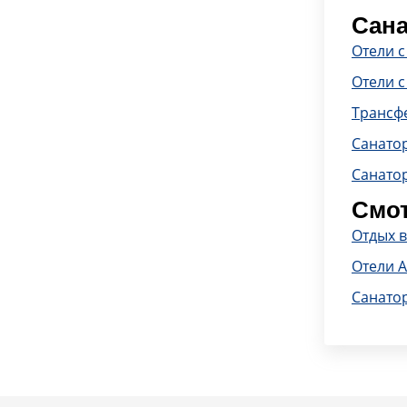
Сана
Отели 
Отели с
Трансф
Санато
Санато
Смот
Отдых в
Отели 
Санато