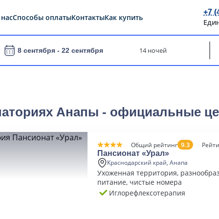
+7 (
 нас
Способы оплаты
Контакты
Как купить
Еди
14 ночей
8 сентября -
22 сентября
наториях Анапы - официальные це
9.3
Общий рейтинг
Рейти
Пансионат «Урал»
Краснодарский край, Анапа
Ухоженная территория, разнообраз
питание, чистые номера
Иглорефлексотерапия