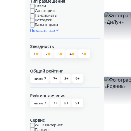
Тип размещения
Отели
Санатории
Пансионаты
Коттеджи
Базы отдыха
Показать все
Звездность
1
2
3
4
5
Общий рейтинг
ниже 7
7+
8+
9+
Рейтинг лечения
ниже 7
7+
8+
9+
Сервис
WIFI/ Интернет
Паркинг