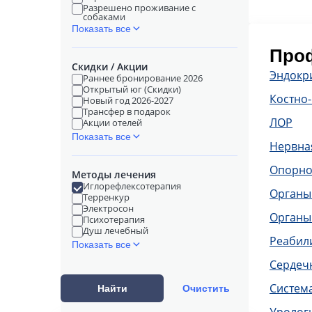
Разрешено проживание с
собаками
Показать все
Проф
Скидки / Акции
Эндокр
Раннее бронирование 2026
Открытый юг (Скидки)
Костно
Новый год 2026-2027
Трансфер в подарок
ЛОР
Акции отелей
Показать все
Нервна
Опорно
Методы лечения
Иглорефлексотерапия
Органы
Терренкур
Электросон
Органы
Психотерапия
Душ лечебный
Реабил
Показать все
Сердечн
Систем
Найти
Очистить