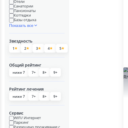
Отели
Санатории
Пансионаты
Коттеджи
Базы отдыха
Показать все
Звездность
1
2
3
4
5
Общий рейтинг
ниже 7
7+
8+
9+
Рейтинг лечения
ниже 7
7+
8+
9+
Сервис
WIFI/ Интернет
Паркинг
Разрешено проживание с