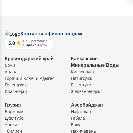
Контакты офисов продаж
Краснодарский край
Кавказские
Сочи
Минеральные Воды
Анапа
Кисловодск
Горячий Ключ и Адыгея
Пятигорск
Геленджик
Ессентуки
Краснодар
Железноводск
Грузия
Азербайджан
Боржоми
Нафталан
Цхалтубо
Габала
Уреки
Баку
Тбилиси
Нахичевань