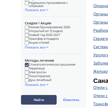
Разрешено проживание с
Опорно
собаками
Показать все
Органы
Органы
Скидки / Акции
Раннее бронирование 2026
Реабил
Открытый юг (Скидки)
Новый год 2026-2027
Сердечн
Трансфер в подарок
Акции отелей
Систем
Показать все
Уролог
Методы лечения
Заболе
Стоматологическое орошение
Терренкур
Желудо
Электросон
Психотерапия
Сана
Душ лечебный
Показать все
Отели 
Отели с
Найти
Очистить
Трансф