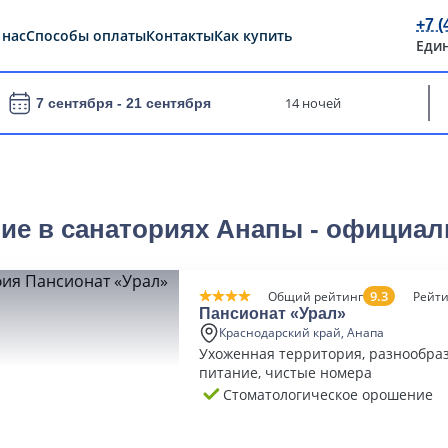
+7 (
 нас
Способы оплаты
Контакты
Как купить
Еди
14 ночей
7 сентября -
21 сентября
ие в cанаториях Анапы - официал
9.3
Общий рейтинг
Рейти
Пансионат «Урал»
Краснодарский край, Анапа
Ухоженная территория, разнообраз
питание, чистые номера
Стоматологическое орошение