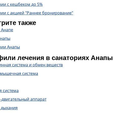
рии с кешбеком до 5%
рии с акцией "Раннее бронирование"
рите также
 Анапе
Анапы
рии Анапы
или лечения в санаториях Анапы
инная система и обмен веществ
-мышечная система
я система
-двигательный аппарат
 дыхания