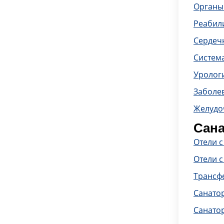
Органы
Реабил
Сердечн
Систем
Уролог
Заболе
Желудо
Сана
Отели 
Отели с
Трансф
Санато
Санато