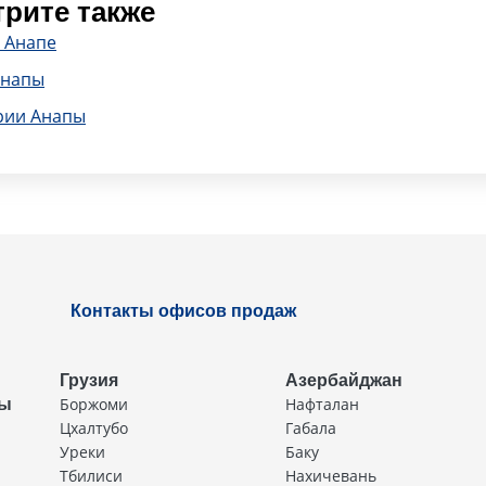
рите также
 Анапе
Анапы
рии Анапы
Контакты офисов продаж
Грузия
Азербайджан
Боржоми
Нафталан
ды
Цхалтубо
Габала
Уреки
Баку
Тбилиси
Нахичевань