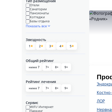
Тип размещения
Отели
Санатории
Пансионаты
Коттеджи
Базы отдыха
Показать все
Звездность
1
2
3
4
5
Общий рейтинг
ниже 7
7+
8+
9+
Проф
Рейтинг лечения
Эндокр
ниже 7
7+
8+
9+
Костно
ЛОР
Сервис
WIFI/ Интернет
Нервна
Паркинг