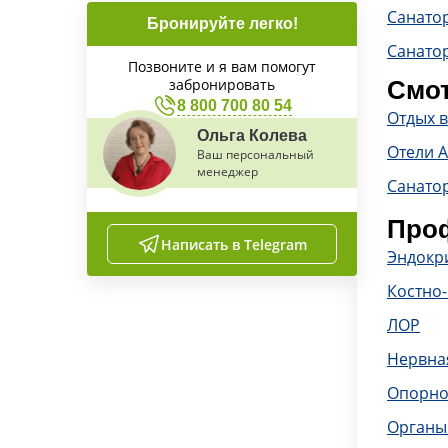
Санато
Бронируйте легко!
Санато
Позвоните и я вам помогут
забронировать
Смот
8 800 700 80 54
Отдых в
Ольга Колева
Отели 
Ваш персональный
менеджер
Санато
Проф
Написать в Telegram
Эндокр
Костно
ЛОР
Нервна
Опорно
Органы