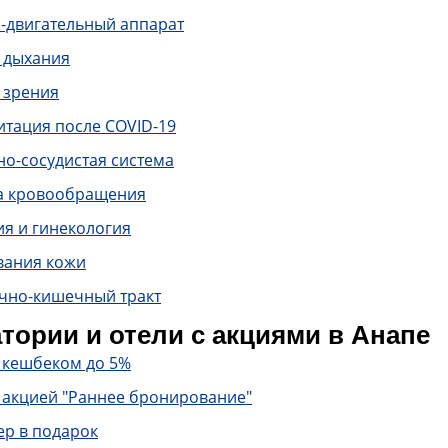
-двигательный аппарат
 дыхания
 зрения
итация после COVID-19
о-сосудистая система
а кровообращения
ия и гинекология
вания кожи
чно-кишечный тракт
тории и отели с акциями в Анапе
с кешбеком до 5%
 акцией "Раннее бронирование"
ер в подарок