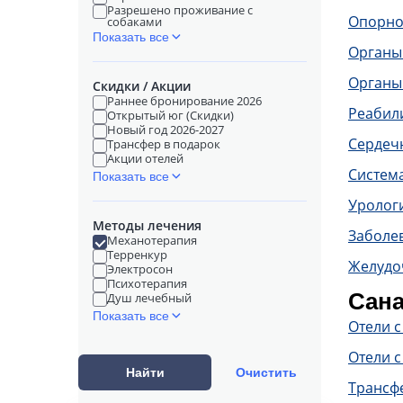
Разрешено проживание с
Опорно
собаками
Показать все
Органы
Органы
Скидки / Акции
Раннее бронирование 2026
Реабил
Открытый юг (Скидки)
Новый год 2026-2027
Сердечн
Трансфер в подарок
Акции отелей
Систем
Показать все
Уролог
Методы лечения
Заболе
Механотерапия
Терренкур
Желудо
Электросон
Психотерапия
Сана
Душ лечебный
Показать все
Отели 
Отели с
Найти
Очистить
Трансф