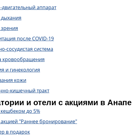
-двигательный аппарат
 дыхания
 зрения
итация после COVID-19
о-сосудистая система
а кровообращения
ия и гинекология
вания кожи
чно-кишечный тракт
тории и отели с акциями в Анапе
с кешбеком до 5%
 акцией "Раннее бронирование"
ер в подарок