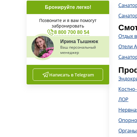
Санато
Бронируйте легко!
Санато
Позвоните и я вам помогут
забронировать
Смот
8 800 700 80 54
Отдых в
Ирина Тышнюк
Отели 
Ваш персональный
менеджер
Санато
Проф
Написать в Telegram
Эндокр
Костно
ЛОР
Нервна
Опорно
Органы