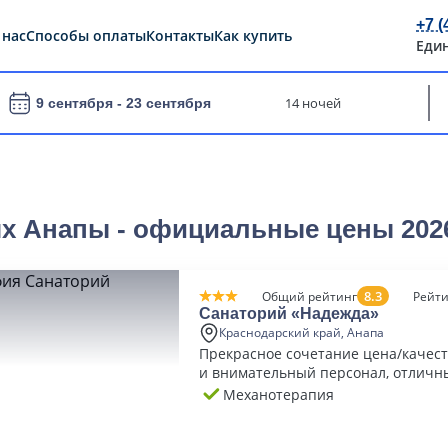
+7 (
 нас
Способы оплаты
Контакты
Как купить
Еди
14 ночей
9 сентября -
23 сентября
ях Анапы - официальные цены 202
8.3
Общий рейтинг
Рейти
Санаторий «Надежда»
Краснодарский край, Анапа
Прекрасное сочетание цена/качес
и внимательный персонал, отличн
Механотерапия