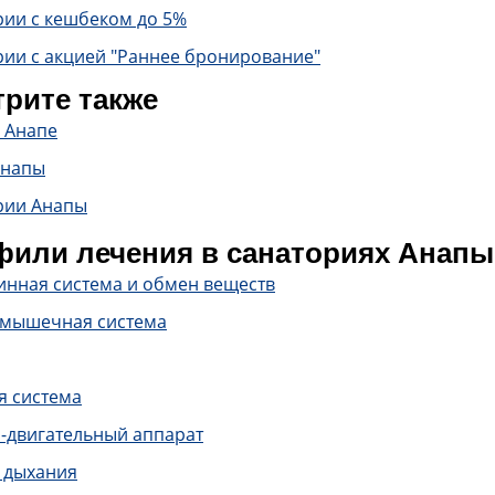
рии с кешбеком до 5%
рии с акцией "Раннее бронирование"
рите также
 Анапе
Анапы
рии Анапы
или лечения в санаториях Анапы
инная система и обмен веществ
-мышечная система
я система
-двигательный аппарат
 дыхания