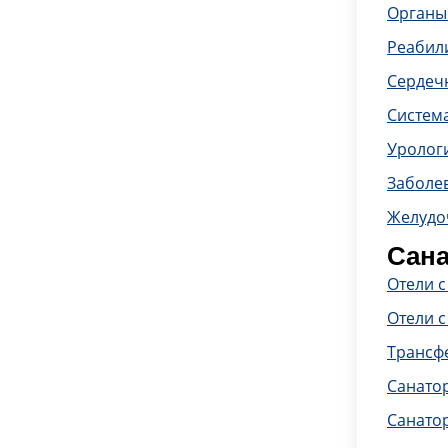
Органы
Реабил
Сердечн
Систем
Уролог
Заболе
Желудо
Сана
Отели 
Отели с
Трансф
Санато
Санато