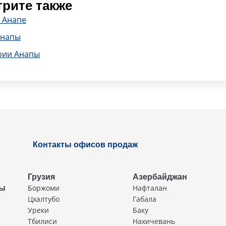
рите также
 Анапе
Анапы
рии Анапы
Контакты офисов продаж
Грузия
Азербайджан
Боржоми
Нафталан
ды
Цхалтубо
Габала
Уреки
Баку
Тбилиси
Нахичевань