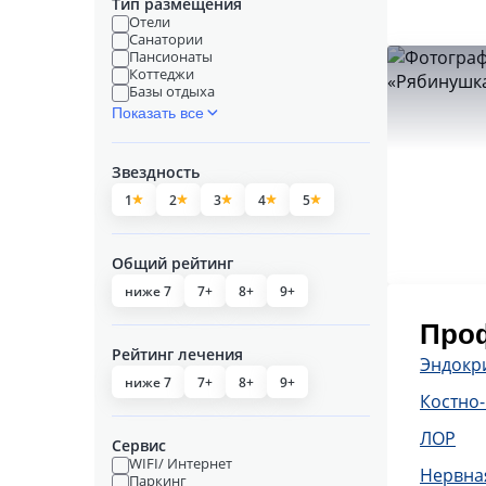
Тип размещения
Отели
Санатории
Пансионаты
Коттеджи
Базы отдыха
Показать все
Звездность
1
2
3
4
5
Общий рейтинг
ниже 7
7+
8+
9+
Проф
Рейтинг лечения
Эндокр
ниже 7
7+
8+
9+
Костно
ЛОР
Сервис
WIFI/ Интернет
Нервна
Паркинг