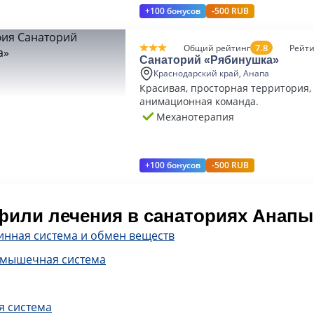
+100 бонусов
-500 RUB
7.8
Общий рейтинг
Рейти
Санаторий «Рябинушка»
Краснодарский край, Анапа
Красивая, просторная территория,
анимационная команда.
Механотерапия
+100 бонусов
-500 RUB
или лечения в санаториях Анапы
инная система и обмен веществ
-мышечная система
я система