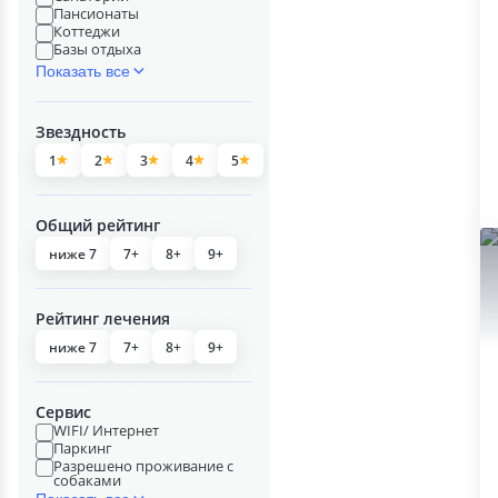
Пансионаты
Коттеджи
Базы отдыха
Показать все
Звездность
1
2
3
4
5
Общий рейтинг
ниже 7
7+
8+
9+
Рейтинг лечения
ниже 7
7+
8+
9+
Сервис
WIFI/ Интернет
Паркинг
Разрешено проживание с
собаками