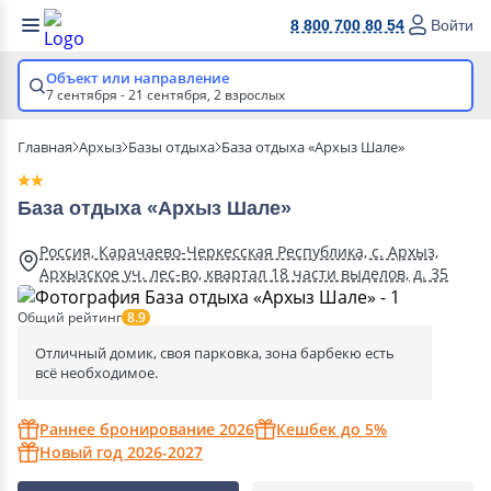
8 800 700 80 54
Войти
Объект или направление
7 сентября - 21 сентября,
2 взрослых
Главная
Архыз
Базы отдыха
База отдыха «Архыз Шале»
База отдыха «Архыз Шале»
Россия, Карачаево-Черкесская Республика, с. Архыз,
Архызское уч. лес-во, квартал 18 части выделов, д. 35
Общий рейтинг
8.9
Отличный домик, своя парковка, зона барбекю есть
всё необходимое.
Раннее бронирование 2026
Кешбек до 5%
Новый год 2026-2027