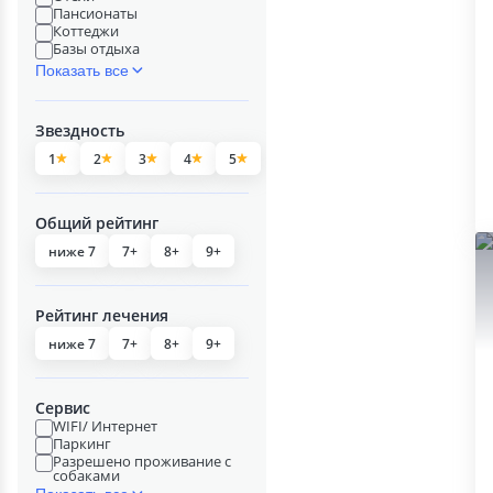
Пансионаты
Коттеджи
Базы отдыха
Показать все
Звездность
1
2
3
4
5
Общий рейтинг
ниже 7
7+
8+
9+
Рейтинг лечения
ниже 7
7+
8+
9+
Сервис
WIFI/ Интернет
Паркинг
Разрешено проживание с
собаками