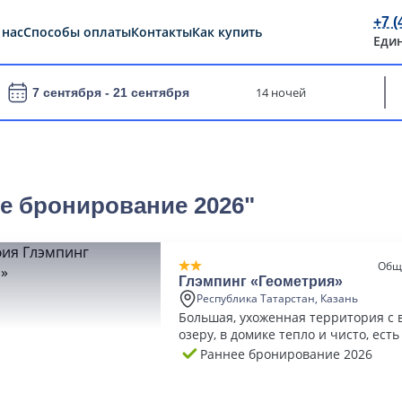
+7 (
 нас
Способы оплаты
Контакты
Как купить
Еди
14 ночей
7 сентября -
21 сентября
ее бронирование 2026"
Общ
Глэмпинг «Геометрия»
Республика Татарстан, Казань
Большая, ухоженная территория с 
озеру, в домике тепло и чисто, ест
зона и баня
Раннее бронирование 2026