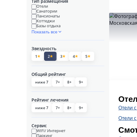
Тип размещения
Отели
Санатории
Пансионаты
Коттеджи
Базы отдыха
Показать все
Звездность
1
2
3
4
5
Общий рейтинг
ниже 7
7+
8+
9+
Отел
Рейтинг лечения
Отели 
ниже 7
7+
8+
9+
Отели с
Сервис
Смот
WIFI/ Интернет
Паркинг