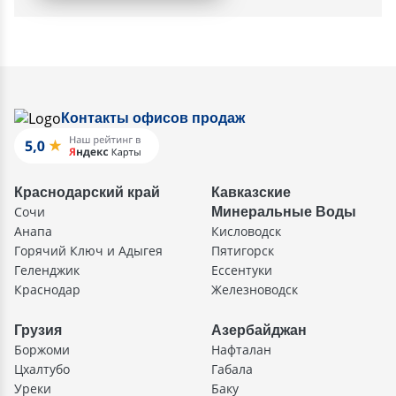
Контакты офисов продаж
Краснодарский край
Кавказские
Сочи
Минеральные Воды
Анапа
Кисловодск
Горячий Ключ и Адыгея
Пятигорск
Геленджик
Ессентуки
Краснодар
Железноводск
Грузия
Азербайджан
Боржоми
Нафталан
Цхалтубо
Габала
Уреки
Баку