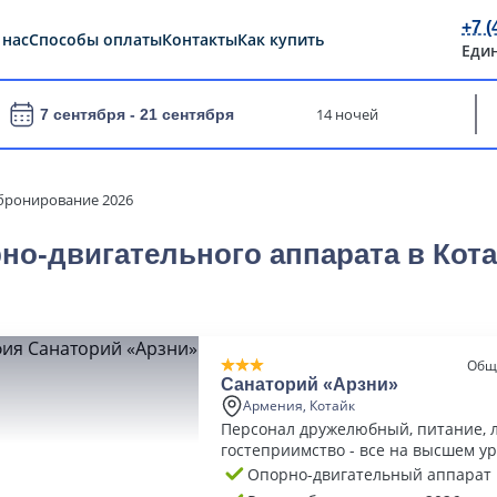
+7 (
 нас
Способы оплаты
Контакты
Как купить
Еди
14 ночей
7 сентября -
21 сентября
бронирование 2026
но-двигательного аппарата в Кота
Общ
Санаторий «Арзни»
Армения, Котайк
Персонал дружелюбный, питание, 
гостеприимство - все на высшем ур
спокойно и уютно, очень хорошее 
Опорно-двигательный аппарат