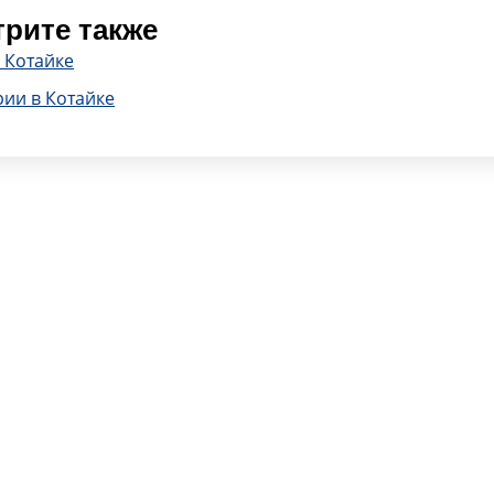
рите также
 Котайке
ии в Котайке