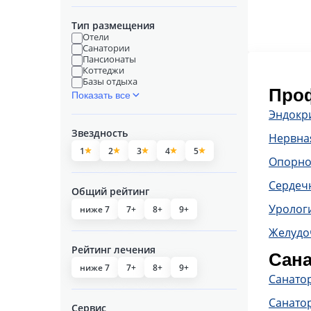
Тип размещения
Отели
Санатории
Пансионаты
Коттеджи
Базы отдыха
Проф
Показать все
Эндокр
Звездность
Нервна
1
2
3
4
5
Опорно
Сердечн
Общий рейтинг
Уролог
ниже 7
7+
8+
9+
Желудо
Рейтинг лечения
Сана
ниже 7
7+
8+
9+
Санато
Санато
Сервис