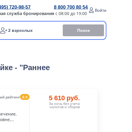
495) 720-98-57
8 800 700 80 54
Войти
ная служба бронирования
с 08:00 до 19:00
Поиск
2 взрослых
йке - "Раннее
8.9
5 610 руб.
ий рейтинг
За ночь без учета
налогов и сборов
лечение,
овне,
лечение