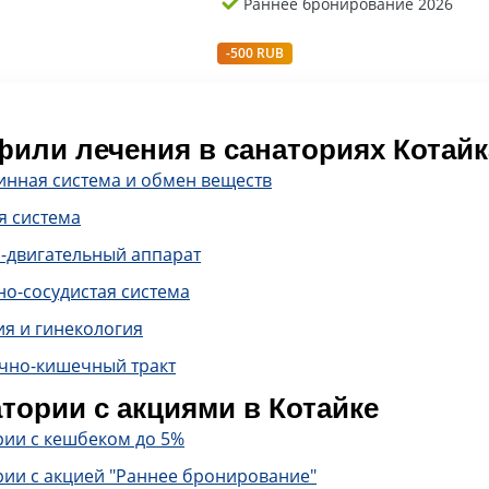
Раннее бронирование 2026
-500 RUB
или лечения в санаториях Котайк
инная система и обмен веществ
я система
-двигательный аппарат
о-сосудистая система
ия и гинекология
чно-кишечный тракт
тории с акциями в Котайке
рии с кешбеком до 5%
рии с акцией "Раннее бронирование"