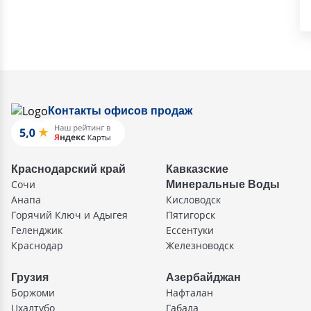
Контакты офисов продаж
Краснодарский край
Кавказские
Сочи
Минеральные Воды
Анапа
Кисловодск
Горячий Ключ и Адыгея
Пятигорск
Геленджик
Ессентуки
Краснодар
Железноводск
Грузия
Азербайджан
Боржоми
Нафталан
Цхалтубо
Габала