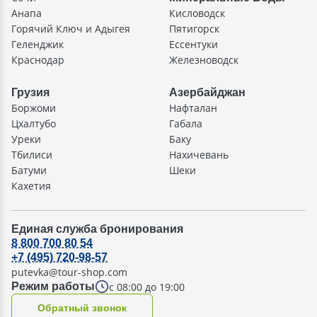
Анапа
Кисловодск
Горячий Ключ и Адыгея
Пятигорск
Геленджик
Ессентуки
Краснодар
Железноводск
Грузия
Азербайджан
Боржоми
Нафталан
Цхалтубо
Габала
Уреки
Баку
Тбилиси
Нахичевань
Батуми
Шеки
Кахетия
Единая служба бронирования
8 800 700 80 54
+7 (495) 720-98-57
putevka@tour-shop.com
с 08:00 до 19:00
Режим работы
Oбратный звонок