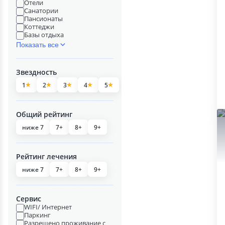
Отели
Санатории
Пансионаты
Коттеджи
Базы отдыха
Показать все
Звездность
1
2
3
4
5
Общий рейтинг
ниже 7
7+
8+
9+
Рейтинг лечения
ниже 7
7+
8+
9+
Сервис
WIFI/ Интернет
Паркинг
Разрешено проживание с