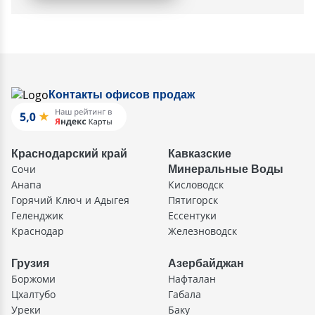
Контакты офисов продаж
Краснодарский край
Кавказские
Сочи
Минеральные Воды
Анапа
Кисловодск
Горячий Ключ и Адыгея
Пятигорск
Геленджик
Ессентуки
Краснодар
Железноводск
Грузия
Азербайджан
Боржоми
Нафталан
Цхалтубо
Габала
Уреки
Баку