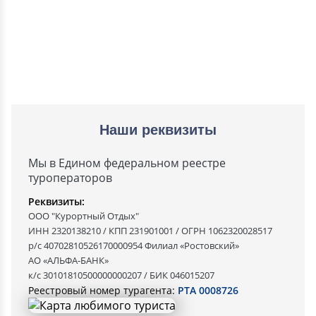
Наши реквизиты
Мы в Едином федеральном реестре
туроператоров
Реквизиты:
ООО "Курортный Отдых"
ИНН 2320138210 / КПП 231901001 / ОГРН 1062320028517
р/с 40702810526170000954 Филиал «Ростовский»
АО «АЛЬФА-БАНК»
к/с 30101810500000000207 / БИК 046015207
Реестровый номер турагента:
РТА 0008726