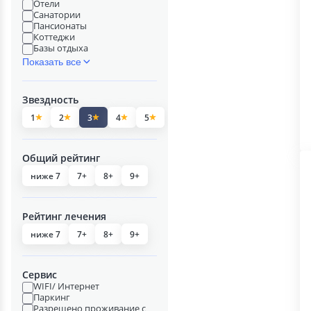
Отели
Санатории
Пансионаты
Коттеджи
Базы отдыха
Показать все
Звездность
1
2
3
4
5
Общий рейтинг
ниже 7
7+
8+
9+
Рейтинг лечения
ниже 7
7+
8+
9+
Сервис
WIFI/ Интернет
Паркинг
Разрешено проживание с