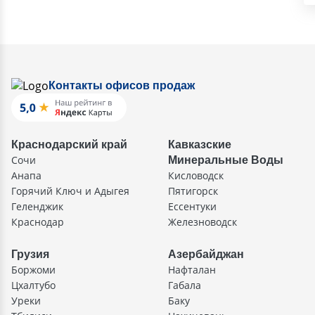
Контакты офисов продаж
Краснодарский край
Кавказские
Сочи
Минеральные Воды
Анапа
Кисловодск
Горячий Ключ и Адыгея
Пятигорск
Геленджик
Ессентуки
Краснодар
Железноводск
Грузия
Азербайджан
Боржоми
Нафталан
Цхалтубо
Габала
Уреки
Баку