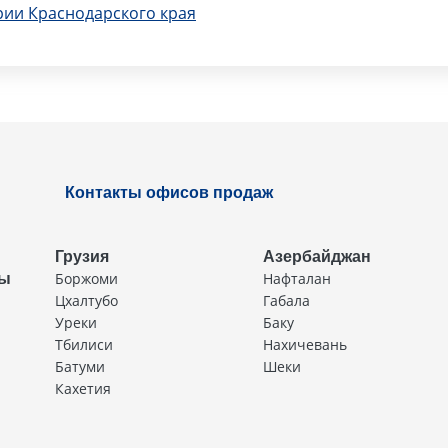
рии Краснодарского края
Контакты офисов продаж
Грузия
Азербайджан
Боржоми
Нафталан
ды
Цхалтубо
Габала
Уреки
Баку
Тбилиси
Нахичевань
Батуми
Шеки
Кахетия