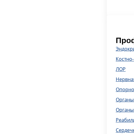
Проф
Эндокр
Костно
ЛОР
Нервна
Опорно
Органы
Органы
Реабил
Сердечн