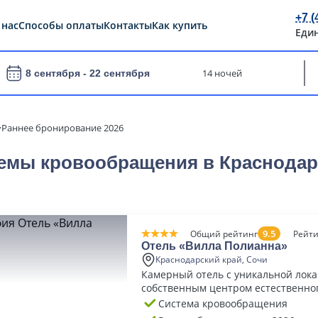
+7 (
 нас
Способы оплаты
Контакты
Как купить
Еди
14 ночей
8 сентября -
22 сентября
Раннее бронирование 2026
емы кровообращения в Краснодарс
9.5
Общий рейтинг
Рейти
Отель «Вилла Полианна»
Краснодарский край, Сочи
Камерный отель с уникальной лок
собственным центром естественно
омоложения
Система кровообращения