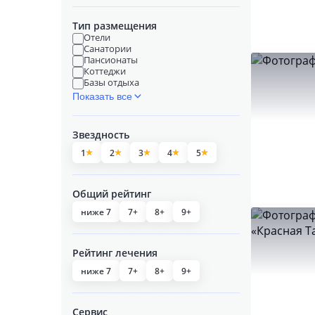
Тип размещения
Отели
Санатории
Пансионаты
Коттеджи
Базы отдыха
Показать все
Звездность
1
2
3
4
5
Общий рейтинг
ниже 7
7+
8+
9+
Рейтинг лечения
ниже 7
7+
8+
9+
Сервис