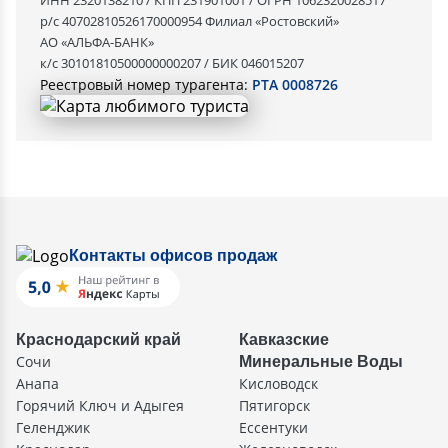
ИНН 2320138210 / КПП 231901001 / ОГРН 1062320028517
р/с 40702810526170000954 Филиал «Ростовский»
АО «АЛЬФА-БАНК»
к/с 30101810500000000207 / БИК 046015207
Реестровый номер турагента:
РТА 0008726
Контакты офисов продаж
Краснодарский край
Кавказские
Сочи
Минеральные Воды
Анапа
Кисловодск
Горячий Ключ и Адыгея
Пятигорск
Геленджик
Ессентуки