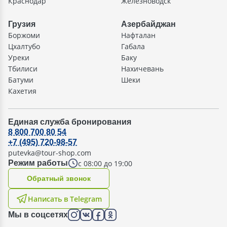
Краснодар
Железноводск
Грузия
Азербайджан
Боржоми
Нафталан
Цхалтубо
Габала
Уреки
Баку
Тбилиси
Нахичевань
Батуми
Шеки
Кахетия
Единая служба бронирования
8 800 700 80 54
+7 (495) 720-98-57
putevka@tour-shop.com
с 08:00 до 19:00
Режим работы
Oбратный звонок
Написать в Telegram
Мы в соцсетях