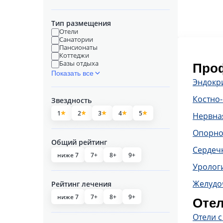
Тип размещения
Отели
Санатории
Пансионаты
Коттеджи
Базы отдыха
Проф
Показать все
Эндокр
Костно
Звездность
1
2
3
4
5
Нервна
Опорно
Общий рейтинг
Сердечн
ниже 7
7+
8+
9+
Уролог
Желудо
Рейтинг лечения
ниже 7
7+
8+
9+
Отел
Отели 