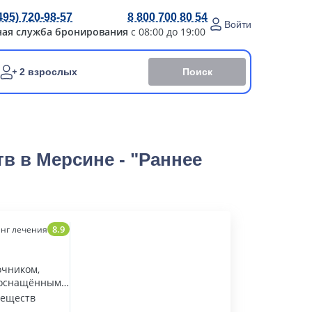
495) 720-98-57
8 800 700 80 54
Войти
ная служба бронирования
с 08:00 до 19:00
Поиск
2 взрослых
в в Мерсине - "Раннее
8.9
нг лечения
очником,
 оснащённым
веществ