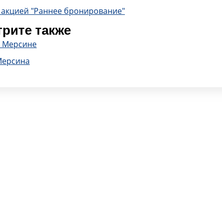
 акцией "Раннее бронирование"
рите также
в Мерсине
Мерсина