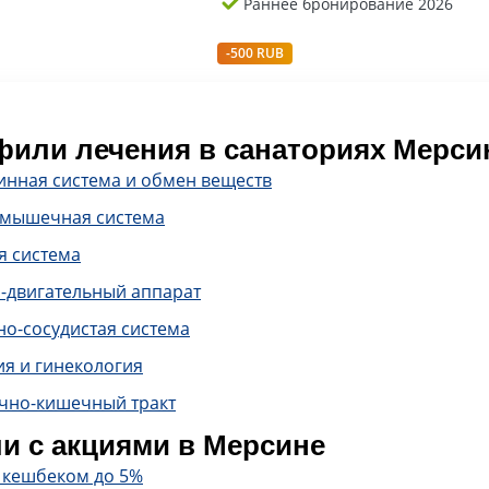
Раннее бронирование 2026
-500 RUB
или лечения в санаториях Мерси
инная система и обмен веществ
-мышечная система
я система
-двигательный аппарат
о-сосудистая система
ия и гинекология
чно-кишечный тракт
и с акциями в Мерсине
с кешбеком до 5%