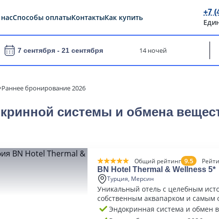
+7 (
 нас
Способы оплаты
Контакты
Как купить
Еди
14 ночей
7 сентября -
21 сентября
Раннее бронирование 2026
кринной системы и обмена вещест
9.5
Общий рейтинг
Рейти
BN Hotel Thermal & Wellness 5*
Турция, Мерсин
Уникальный отель с целебным ист
собственным аквапарком и самым
SPA в Турции
Эндокринная система и обмен 