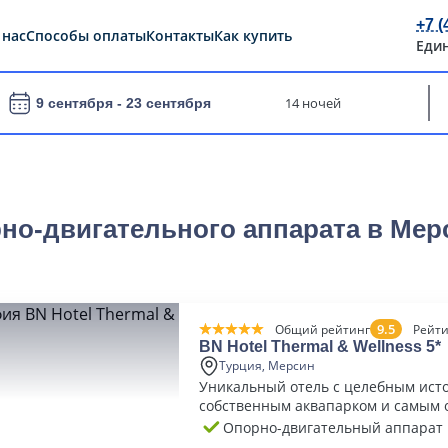
+7 (
 нас
Способы оплаты
Контакты
Как купить
Еди
14 ночей
9 сентября -
23 сентября
рно-двигательного аппарата в Ме
9.5
Общий рейтинг
Рейти
BN Hotel Thermal & Wellness 5*
Турция, Мерсин
Уникальный отель с целебным ист
собственным аквапарком и самым
SPA в Турции
Опорно-двигательный аппарат