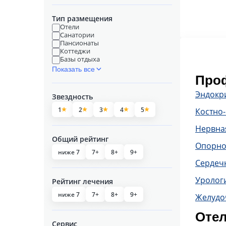
Тип размещения
Отели
Санатории
Пансионаты
Коттеджи
Базы отдыха
Показать все
Проф
Эндокр
Звездность
1
2
3
4
5
Костно
Нервна
Общий рейтинг
Опорно
ниже 7
7+
8+
9+
Сердечн
Уролог
Рейтинг лечения
ниже 7
7+
8+
9+
Желудо
Отел
Сервис