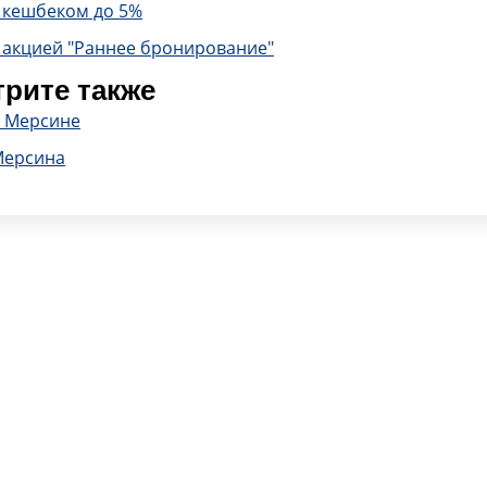
с кешбеком до 5%
 акцией "Раннее бронирование"
рите также
в Мерсине
Мерсина