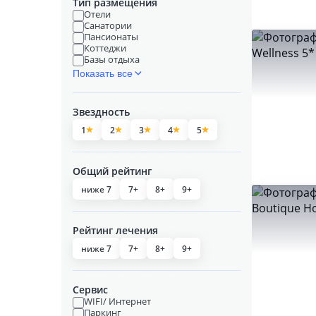
Тип размещения
Отели
Санатории
Пансионаты
Коттеджи
Базы отдыха
Показать все
Звездность
1
2
3
4
5
Общий рейтинг
ниже 7
7+
8+
9+
Рейтинг лечения
ниже 7
7+
8+
9+
Сервис
WIFI/ Интернет
Паркинг