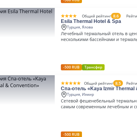
8.6
Общий рейтинг
Рейти
Esila Thermal Hotel & Spa
Турция, Ялова
Лечебный термальный отель в цен
несколькими бассейнами и термал
номерах
-500 RUB
Трансфер
8.5
Общий рейтинг
Рейти
Спа-отель «Kaya Izmir Thermal 
Convention»
Турция, Измир
Сетевой фешенебельный термальн
самым современным лечебным и 
центром в Измире
-500 RUB