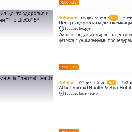
-500 RUB
9.2
Общий рейтинг
Рейти
Центр здоровья и детоксикаци
LifeCo" 5*
Турция, Бодрум
Один из ведущих мировых центров
детокса с уникальными процедурам
хакинга
-500 RUB
9.0
Общий рейтинг
Рейти
Allia Thermal Health & Spa Hotel
Турция, Баликесир
-500 RUB