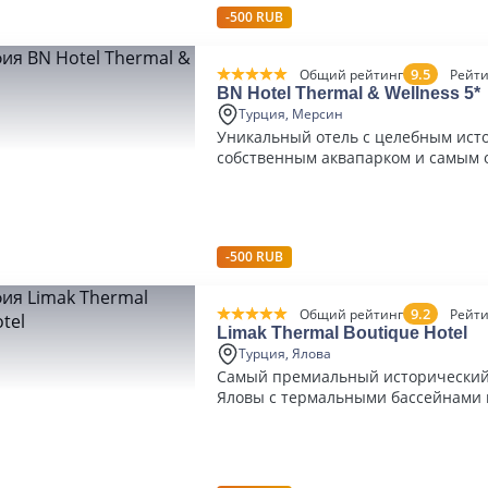
-500 RUB
9.5
Общий рейтинг
Рейти
BN Hotel Thermal & Wellness 5*
Турция, Мерсин
Уникальный отель с целебным ист
собственным аквапарком и самым
SPA в Турции
-500 RUB
9.2
Общий рейтинг
Рейти
Limak Thermal Boutique Hotel
Турция, Ялова
Самый премиальный исторический 
Яловы с термальными бассейнами 
питанием