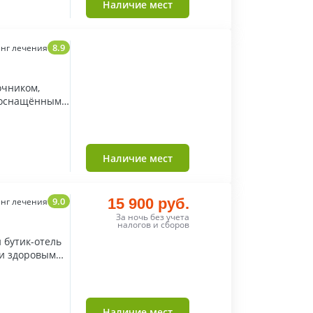
Наличие мест
8.9
нг лечения
очником,
 оснащённым
Наличие мест
9.0
15 900 руб.
нг лечения
За ночь без учета
налогов и сборов
бутик-отель
и здоровым
Наличие мест