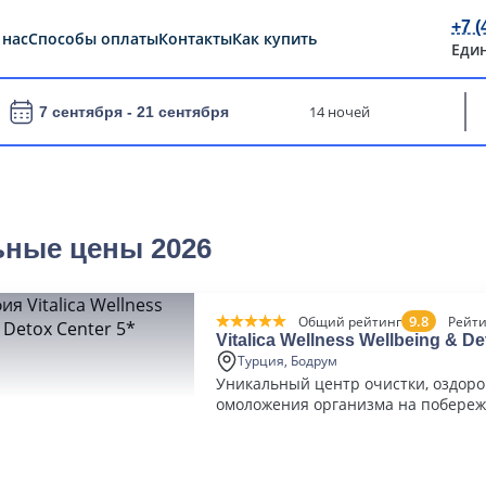
+7 (
 нас
Способы оплаты
Контакты
Как купить
Еди
14 ночей
7 сентября -
21 сентября
ьные цены 2026
9.8
Общий рейтинг
Рейти
Vitalica Wellness Wellbeing & De
Турция, Бодрум
Уникальный центр очистки, оздоро
омоложения организма на побереж
Средиземного моря