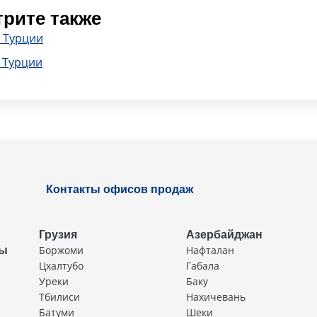
рите также
 Турции
 Турции
Контакты офисов продаж
Грузия
Азербайджан
Боржоми
Нафталан
ды
Цхалтубо
Габала
Уреки
Баку
Тбилиси
Нахичевань
Батуми
Шеки