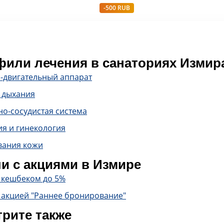
-500 RUB
или лечения в санаториях Измир
-двигательный аппарат
 дыхания
о-сосудистая система
ия и гинекология
вания кожи
и с акциями в Измире
с кешбеком до 5%
 акцией "Раннее бронирование"
рите также