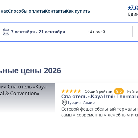
+7 (
 нас
Способы оплаты
Контакты
Как купить
Еди
14 ночей
7 сентября -
21 сентября
ьные цены 2026
8.5
Общий рейтинг
Рейти
Спа-отель «Kaya Izmir Thermal 
Convention»
Турция, Измир
Сетевой фешенебельный термальн
самым современным лечебным и 
центром в Измире