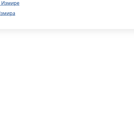
в Измире
Измира