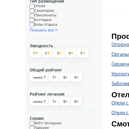
Тип размещения
Отели
Санатории
Пансионаты
Коттеджи
Базы отдыха
Показать все
Проф
Опорно
Звездность
1
2
3
4
5
Органы
Сердечн
Общий рейтинг
Уролог
ниже 7
7+
8+
9+
Заболе
Отел
Рейтинг лечения
ниже 7
7+
8+
9+
Отели 
Отели с
Сервис
Смот
WIFI/ Интернет
Паркинг