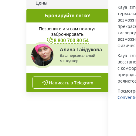
Цены
Kaya Iz
термаль
Бронируйте легко!
возможн
прекрас
Позвоните и я вам помогут
кислоро
забронировать
возможн
8 800 700 80 54
физичес
Алина Гайдукова
Kaya Izm
Ваш персональный
менеджер
восстано
с комфо
природы
реликто
Написать в Telegram
Посмотр
Convent