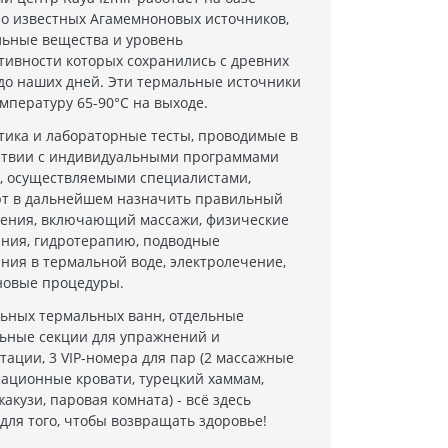
о известных Агамемноновых источников,
ьные вещества и уровень
тивности которых сохранились с древних
до наших дней. Эти термальные источники
мпературу 65-90°C на выходе.
тика и лабораторные тесты, проводимые в
ствии с индивидуальными программами
, осуществляемыми специалистами,
т в дальнейшем назначить правильный
чения, включающий массажи, физические
ния, гидротерапию, подводные
ния в термальной воде, электролечение,
овые процедуры.
льных термальных ванн, отдельные
ьные секции для упражнений и
тации, 3 VIP-номера для пар (2 массажные
сационные кровати, турецкий хаммам,
жакузи, паровая комната) - всё здесь
 для того, чтобы возвращать здоровье!