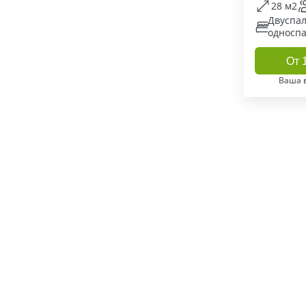
28 м2
Двуспал
односпа
От 
Ваша 