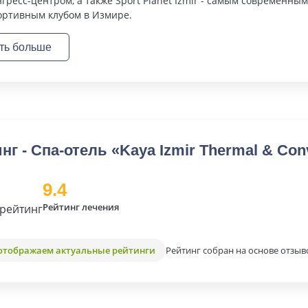
нгресс-центром, а также Sport Planet Izmir - самым современным
ортивным клубом в Измире.
ть больше
нг - Спа-отель «Kaya Izmir Thermal & Con
9.4
Рейтинг лечения
рейтинг
Рейтинг собран на основе отзыв
отображаем актуальные рейтинги