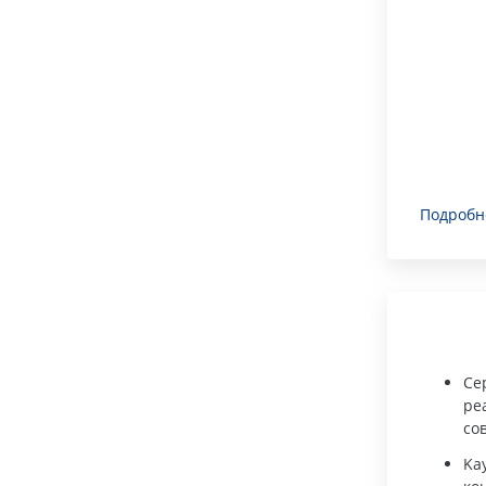
Подробн
Се
ре
со
Ka