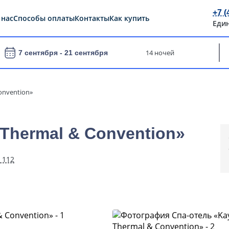
+7 (
 нас
Способы оплаты
Контакты
Как купить
Еди
14 ночей
7 сентября -
21 сентября
onvention»
 Thermal & Convention»
 112