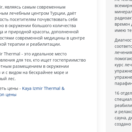
всемирн
mir, являясь самым современным
минерал
ным лечебным центром Турции, даёт
радиоак
ость посетителям почувствовать себя
времен 
но в окружении большого количества
имею те
да и природной красоты, дополненной
остями современной медицины в центре
Диагнос
кой терапии и реабилитации.
соответ
лечения
ir Thermal - это идеальное место
помогаю
вления для тех, кто ищет гостеприимство
курс ле
ртным размещением в окружении
упражне
 и с видом на бескрайнее море и
упражне
вый лес.
парафин
еть цены -
Kaya Izmir Thermal &
16 отде
ion цены
специал
реабили
и релак
сауна, д
создано