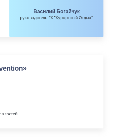
Василий Богайчук
руководитель ГК "Курортный Отдых"
vention»
ов гостей