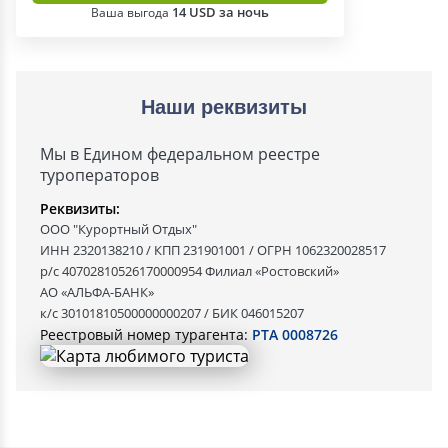
14 USD за ночь
Ваша выгода
Наши реквизиты
Мы в Едином федеральном реестре
туроператоров
Реквизиты:
ООО "Курортный Отдых"
ИНН 2320138210 / КПП 231901001 / ОГРН 1062320028517
р/с 40702810526170000954 Филиал «Ростовский»
АО «АЛЬФА-БАНК»
к/с 30101810500000000207 / БИК 046015207
Реестровый номер турагента:
РТА 0008726