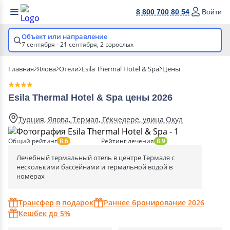
8 800 700 80 54
Войти
Объект или направление
7 сентября - 21 сентября,
2 взрослых
Главная
Ялова
Отели
Esila Thermal Hotel & Spa
Цены
Esila Thermal Hotel & Spa цены 2026
Турция, Ялова, Термал, Гёкчедере, улица Окул
Общий рейтинг
Рейтинг лечения
8.6
8.9
Лечебный термальный отель в центре Термаля с
несколькими бассейнами и термальной водой в
номерах
Трансфер в подарок
Раннее бронирование 2026
Кешбек до 5%