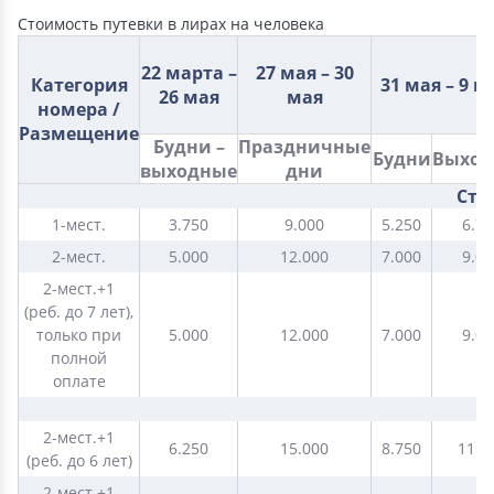
Стоимость путевки в лирах на человека
22 марта –
27 мая – 30
Категория
31 мая – 9 и
26 мая
мая
номера /
Размещение
Будни –
Праздничные
Будни
Выход
выходные
дни
Ста
1-мест.
3.750
9.000
5.250
6.75
2-мест.
5.000
12.000
7.000
9.00
2-мест.+1
(реб. до 7 лет),
только при
5.000
12.000
7.000
9.00
полной
оплате
С
2-мест.+1
6.250
15.000
8.750
11.2
(реб. до 6 лет)
2-мест.+1