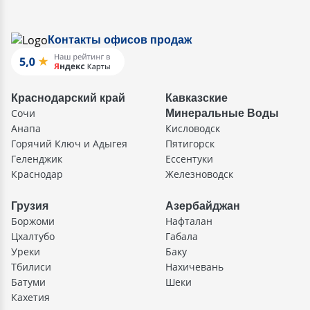
Контакты офисов продаж
Краснодарский край
Кавказские
Сочи
Минеральные Воды
Анапа
Кисловодск
Горячий Ключ и Адыгея
Пятигорск
Геленджик
Ессентуки
Краснодар
Железноводск
Грузия
Азербайджан
Боржоми
Нафталан
Цхалтубо
Габала
Уреки
Баку
Тбилиси
Нахичевань
Батуми
Шеки
Кахетия