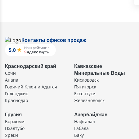
Контакты офисов продаж
Краснодарский край
Кавказские
Сочи
Минеральные Воды
Анапа
Кисловодск
Горячий Ключ и Адыгея
Пятигорск
Геленджик
Ессентуки
Краснодар
Железноводск
Грузия
Азербайджан
Боржоми
Нафталан
Цхалтубо
Габала
Уреки
Баку