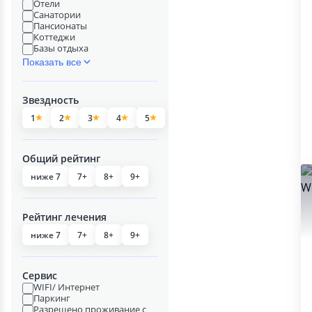
Отели
Санатории
Пансионаты
Коттеджи
Базы отдыха
Показать все
Звездность
1
2
3
4
5
Общий рейтинг
ниже 7
7+
8+
9+
Рейтинг лечения
ниже 7
7+
8+
9+
Сервис
WIFI/ Интернет
Паркинг
Разрешено проживание с