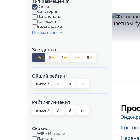
Тип размещения
Отели
Санатории
Пансионаты
Коттеджи
Базы отдыха
Показать все
Звездность
1
2
3
4
5
Общий рейтинг
ниже 7
7+
8+
9+
Рейтинг лечения
Проф
ниже 7
7+
8+
9+
Эндокр
Костно
Сервис
WIFI/ Интернет
Нервна
Паркинг