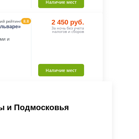
Наличие мест
8.8
2 450 руб.
ий рейтинг
ульваре»
За ночь без учета
налогов и сборов
ми и
Наличие мест
ы и Подмосковья