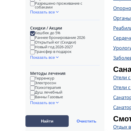
Разрешено проживание с
собаками
Опорно
Показать все
Органы
Реабил
Скидки / Акции
Кешбек до 5%
Раннее бронирование 2026
Сердечн
Открытый юг (Скидки)
Новый год 2026-2027
Уролог
Трансфер в подарок
Заболе
Показать все
Сана
Методы лечения
Отели 
Терренкур
Электросон
Отели с
Психотерапия
Душ лечебный
Ванны Газовые
Санато
Показать все
Санато
Смот
Найти
Очистить
Отдых 