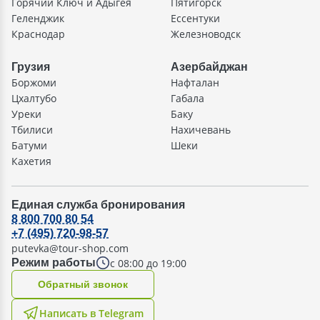
Горячий Ключ и Адыгея
Пятигорск
Геленджик
Ессентуки
Краснодар
Железноводск
Грузия
Азербайджан
Боржоми
Нафталан
Цхалтубо
Габала
Уреки
Баку
Тбилиси
Нахичевань
Батуми
Шеки
Кахетия
Единая служба бронирования
8 800 700 80 54
+7 (495) 720-98-57
putevka@tour-shop.com
с 08:00 до 19:00
Режим работы
Oбратный звонок
Написать в Telegram