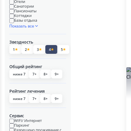
Отели
Санатории
Пансионаты
Коттеджи
Базы отдыха
Показать все
Звездность
1
2
3
4
5
Общий рейтинг
ниже 7
7+
8+
9+
Рейтинг лечения
ниже 7
7+
8+
9+
Сервис
WIFI/ Интернет
Паркинг
Разрешено проживание с