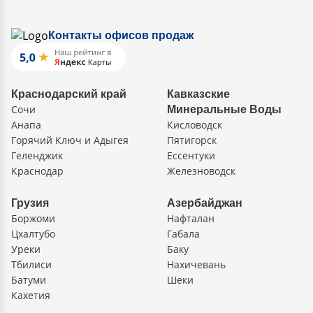
Контакты офисов продаж
Краснодарский край
Кавказские
Сочи
Минеральные Воды
Анапа
Кисловодск
Горячий Ключ и Адыгея
Пятигорск
Геленджик
Ессентуки
Краснодар
Железноводск
Грузия
Азербайджан
Боржоми
Нафталан
Цхалтубо
Габала
Уреки
Баку
Тбилиси
Нахичевань
Батуми
Шеки
Кахетия