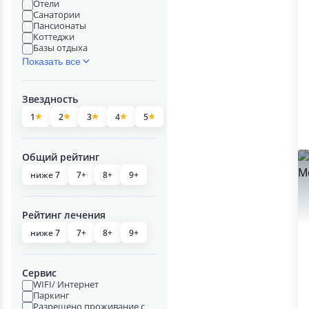
Отели
Санатории
Пансионаты
Коттеджи
Базы отдыха
Показать все
Звездность
1
2
3
4
5
Общий рейтинг
ниже 7
7+
8+
9+
Рейтинг лечения
ниже 7
7+
8+
9+
Сервис
WIFI/ Интернет
Паркинг
Разрешено проживание с