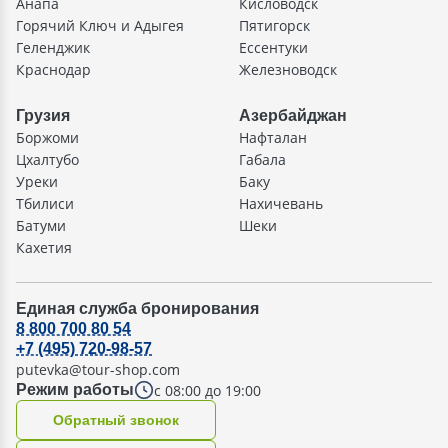
Анапа
Кисловодск
Горячий Ключ и Адыгея
Пятигорск
Геленджик
Ессентуки
Краснодар
Железноводск
Грузия
Азербайджан
Боржоми
Нафталан
Цхалтубо
Габала
Уреки
Баку
Тбилиси
Нахичевань
Батуми
Шеки
Кахетия
Единая служба бронирования
8 800 700 80 54
+7 (495) 720-98-57
putevka@tour-shop.com
с 08:00 до 19:00
Режим работы
Oбратный звонок