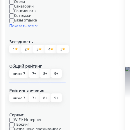
Отели
Санатории
Пансионаты
Коттеджи
Базы отдыха
Показать все
Звездность
1
2
3
4
5
Общий рейтинг
ниже 7
7+
8+
9+
Рейтинг лечения
ниже 7
7+
8+
9+
Сервис
WIFI/ Интернет
Паркинг
Разрешено проживание с