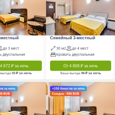
-местный
Семейный 3-местный
до 3 мест
30 м2
до 4 мест
ь двуспальная
Кровать двуспальная
4 672 ₽ за ночь
От 4 808 ₽ за ночь
93 ₽ за ночь
96 ₽ за ночь
 выгода
Ваша выгода
ов
за ночь
+100 бонусов
за ночь
00 RUB
Скидка - 500 RUB