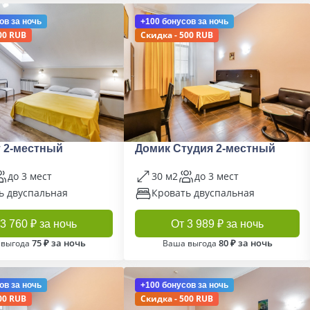
ов
за ночь
+100 бонусов
за ночь
00 RUB
Скидка - 500 RUB
 2-местный
Домик Студия 2-местный
до 3 мест
30 м2
до 3 мест
ь двуспальная
Кровать двуспальная
3 760 ₽ за ночь
От 3 989 ₽ за ночь
75 ₽ за ночь
80 ₽ за ночь
 выгода
Ваша выгода
ов
за ночь
+100 бонусов
за ночь
00 RUB
Скидка - 500 RUB