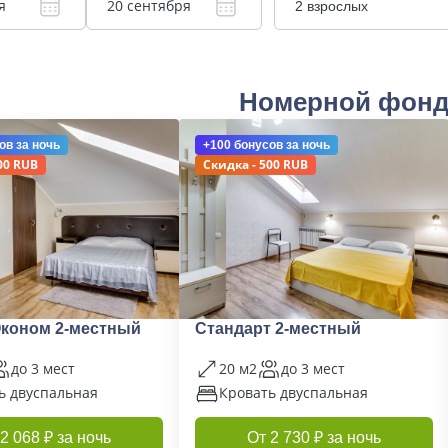
я
20 сентября
2 взрослых
Номерной фон
ов
за ночь
+100 бонусов
за ночь
00 RUB
Скидка - 500 RUB
Эконом 2-местный
Стандарт 2-местный
до 3 мест
20 м2
до 3 мест
ь двуспальная
Кровать двуспальная
2 068 ₽ за ночь
От 2 730 ₽ за ночь