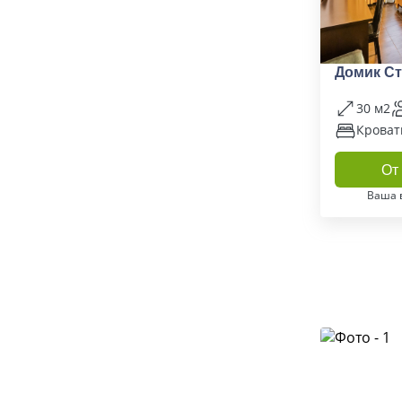
Домик Ст
30 м2
Кроват
От 
Ваша 