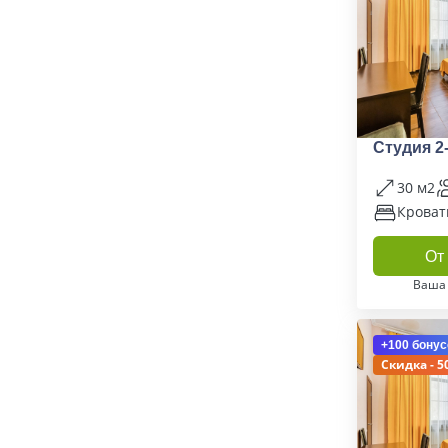
Студия 2
30 м2
Кроват
От 
Ваша
+100 бонус
Скидка - 5