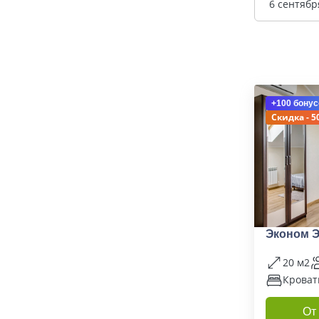
6 сентябр
+100 бонус
Скидка - 5
Эконом 
20 м2
Кроват
От 