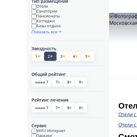
Тип размещения
Отели
Санатории
Пансионаты
Коттеджи
Базы отдыха
Показать все
Звездность
1
2
3
4
5
Общий рейтинг
ниже 7
7+
8+
9+
Рейтинг лечения
Отел
ниже 7
7+
8+
9+
Отели 
Отели с
Сервис
WIFI/ Интернет
Смот
Паркинг