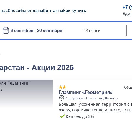
+7 (
 нас
Способы оплаты
Контакты
Как купить
Еди
14 ночей
6 сентября -
20 сентября
%
арстан - Акции 2026
Общ
Глэмпинг «Геометрия»
Республика Татарстан, Казань
Большая, ухоженная территория с 
озеру, в домике тепло и чисто, ест
зона и баня
Кешбек до 5%